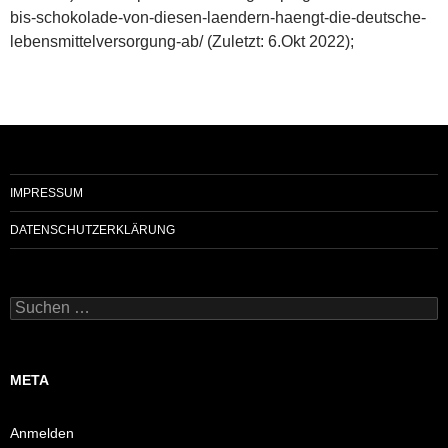
bis-schokolade-von-diesen-laendern-haengt-die-deutsche-
lebensmittelversorgung-ab/ (Zuletzt: 6.Okt 2022);
IMPRESSUM
DATENSCHUTZERKLÄRUNG
Suchen
nach:
META
Anmelden