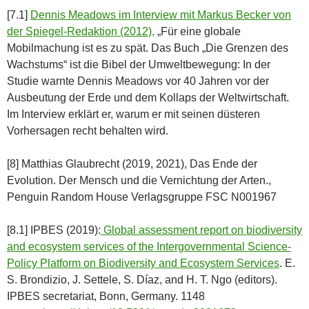
[7.1]
Dennis Meadows im Interview mit Markus Becker von
der Spiegel-Redaktion (2012),
„Für eine globale
Mobilmachung ist es zu spät. Das Buch „Die Grenzen des
Wachstums“ ist die Bibel der Umweltbewegung: In der
Studie warnte Dennis Meadows vor 40 Jahren vor der
Ausbeutung der Erde und dem Kollaps der Weltwirtschaft.
Im Interview erklärt er, warum er mit seinen düsteren
Vorhersagen recht behalten wird.
[8] Matthias Glaubrecht (2019, 2021), Das Ende der
Evolution. Der Mensch und die Vernichtung der Arten.,
Penguin Random House Verlagsgruppe FSC N001967
[8.1] IPBES (2019):
Global assessment report on biodiversity
and ecosystem services of the Intergovernmental Science-
Policy Platform on Biodiversity and Ecosystem Services
. E.
S. Brondizio, J. Settele, S. Díaz, and H. T. Ngo (editors).
IPBES secretariat, Bonn, Germany. 1148