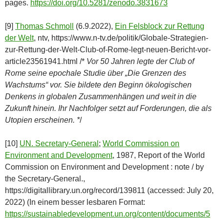
pages.
https://doi.org/10.5281/zenodo.3831673
[9]
Thomas Schmoll
(6.9.2022),
Ein Felsblock zur Rettung
der Welt
, ntv, https://www.n-tv.de/politik/Globale-Strategien-
zur-Rettung-der-Welt-Club-of-Rome-legt-neuen-Bericht-vor-
article23561941.html /*
Vor 50 Jahren legte der Club of
Rome seine epochale Studie über „Die Grenzen des
Wachstums“ vor. Sie bildete den Beginn ökologischen
Denkens in globalen Zusammenhängen und weit in die
Zukunft hinein. Ihr Nachfolger setzt auf Forderungen, die als
Utopien erscheinen. *
/
[10]
UN. Secretary-General
;
World Commission on
Environment and Development
, 1987, Report of the World
Commission on Environment and Development : note / by
the Secretary-General.,
https://digitallibrary.un.org/record/139811 (accessed: July 20,
2022) (In einem besser lesbaren Format:
https://sustainabledevelopment.un.org/content/documents/5