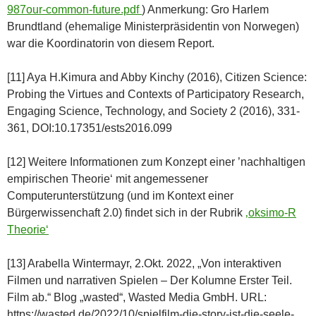
987our-common-future.pdf
) Anmerkung: Gro Harlem
Brundtland (ehemalige Ministerpräsidentin von Norwegen)
war die Koordinatorin von diesem Report.
[11] Aya H.Kimura and Abby Kinchy (2016), Citizen Science:
Probing the Virtues and Contexts of Participatory Research,
Engaging Science, Technology, and Society 2 (2016), 331-
361, DOI:10.17351/ests2016.099
[12] Weitere Informationen zum Konzept einer ’nachhaltigen
empirischen Theorie‘ mit angemessener
Computerunterstützung (und im Kontext einer
Bürgerwissenchaft 2.0) findet sich in der Rubrik
‚oksimo-R
Theorie‘
[13] Arabella Wintermayr, 2.Okt. 2022, „Von interaktiven
Filmen und narrativen Spielen – Der Kolumne Erster Teil.
Film ab.“ Blog „wasted“, Wasted Media GmbH. URL:
https://wasted.de/2022/10/spielfilm-die-story-ist-die-seele-