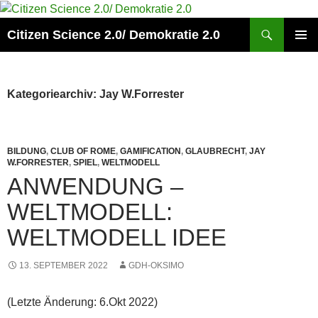
Zum
Inhalt
Suchen
Citizen Science 2.0/ Demokratie 2.0
springen
PRIMÄR
MENÜ
Kategoriearchiv: Jay W.Forrester
BILDUNG
,
CLUB OF ROME
,
GAMIFICATION
,
GLAUBRECHT
,
JAY
W.FORRESTER
,
SPIEL
,
WELTMODELL
ANWENDUNG –
WELTMODELL:
WELTMODELL IDEE
13. SEPTEMBER 2022
GDH-OKSIMO
(Letzte Änderung: 6.Okt 2022)