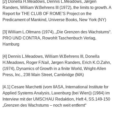
[2] Donella H.Meadows, Dennis L.Meadows, Jørgen
Randers, William W.Behrens III (1972), the limits to growth. A
Report for THE CLUB OF ROME’S Project on the
Predicament of Mankind, Universe Books, New York (NY)
[3] William L.Oltmans (1974), „Die Grenzen des Wachstums“.
PRO UND CONTRA, Rowohlt Taschenbuch Verlag,
Hamburg
[4] Dennis L.Meadows, William W.Behrens III, Donella
H.Meadows, Roger F.Nail, Jørgen Randers, Erich K.O.Zahn,
(1974), Dynamics of Growth in a finite World, Wright-Allen
Press, Inc., 238 Main Street, Cambridge (MA)
[4.1] Cesare Marchetti (vom IIASA, International Institute for
Applied Systems Analysis, Laxenburg (bei Wien)) (1984) im
Interview mit der UMSCHAU Redaktion, Heft 4, SS.149-150
„Grenzen des Wachstums – noch weit entfernt“