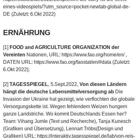
eines-videospiels/?utm_source=pocket-newtab-global-de-
DE (Zuletzt: 6.Okt 2022)
ERNÄHRUNG
[1]
FOOD and AGRICULTURE ORGANIZATION der
Vereinten
Nationen, URL: https://www.fao.org/home/en/ ,
DATEN URL: https://www.fao.org/faostat/en/#data (Zuletzt:
6.Okt 2022);
[2]
TAGESSPIEGEL
, 5.Sept.2022,
Von diesen Ländern
hängt die deutsche Lebensmittelversorgung ab
Die
Invasion der Ukraine hat gezeigt, wie verflochten die globale
Versorgungskette ist. Wegen fehlendem Weizen hungern
ganze Landstriche. Wo kommt Deutschlands Essen her?
Team: Vihang Jumle (Text und Recherche), Tanja Kunesch
(Grafiken und Übersetzung), Lennart Tröbs(Design und
Grafiken) URL: https://interaktiv.tagesspiegel.de/lab/von-reis-