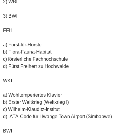
2) WBI
3) BWI
FFH
a) Forst-für-Horste
b) Flora-Fauna-Habitat
c) försterliche Fachhochschule
d) Fürst Freiherr zu Hochwalde
WKI
a) Wohltemperiertes Klavier
b) Erster Weltkrieg (Weltkrieg I)
c) Wilhelm-Klauditz-Institut
d) IATA-Code für Hwange Town Airport (Simbabwe)
BWI