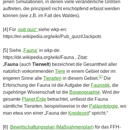
jenen Simulationen, in denen viele veränderliche Größen
auftreten, die prinzipiell nicht erschöpfend erfasst werden
können (wie z.B. im Fall des Waldes).
[4] Für
‚pub quiz‘
siehe wkp-en:
https://en.wikipedia.org/wiki/Pub_quiz#Jackpots
[5] Siehe
‚Fauna‘
in wkp-de:
https://de.wikipedia.org/wiki/Fauna , Zitat:
„
Fauna
(auch
Tierwelt
) bezeichnet die Gesamtheit aller
natürlich vorkommenden
Tiere
in einem Gebiet oder im
[1]
engeren Sinne alle
Tierarten
in diesem Gebiet.
Die
Erforschung der Fauna ist die Aufgabe der
Faunistik
, die
zugehörige Wissenschaft ist die
Biogeographie
. Wird der
gesamte
Planet Erde
betrachtet, umfasst die Fauna
sämtliche Tierarten, beispielsweise in der
Paläontologie
, wo
man etwa von einer „Fauna der
Kreidezeit
“ spricht.“
[6]
Bewirtschaftungsplan (Maßnahmenplan)
für das FFH-