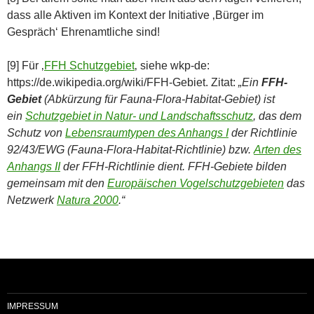
dass alle Aktiven im Kontext der Initiative ‚Bürger im
Gespräch‘ Ehrenamtliche sind!
[9] Für ‚
FFH Schutzgebiet
‚ siehe wkp-de:
https://de.wikipedia.org/wiki/FFH-Gebiet. Zitat:
„Ein
FFH-
Gebiet
(Abkürzung für Fauna-Flora-Habitat-Gebiet) ist
ein
Schutzgebiet in Natur- und Landschaftsschutz
, das dem
Schutz von
Lebensraumtypen des Anhangs I
der Richtlinie
92/43/EWG (Fauna-Flora-Habitat-Richtlinie) bzw.
Arten des
Anhangs II
der FFH-Richtlinie dient. FFH-Gebiete bilden
gemeinsam mit den
Europäischen Vogelschutzgebieten
das
Netzwerk
Natura 2000
.“
IMPRESSUM