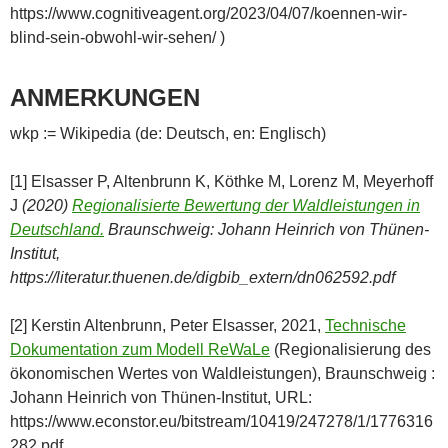
https://www.cognitiveagent.org/2023/04/07/koennen-wir-
blind-sein-obwohl-wir-sehen/ )
ANMERKUNGEN
wkp := Wikipedia (de: Deutsch, en: Englisch)
[1] Elsasser P, Altenbrunn K, Köthke M, Lorenz M, Meyerhoff
J
(2020)
Regionalisierte Bewertung der Waldleistungen in
Deutschland.
Braunschweig: Johann Heinrich von Thünen-
Institut,
https://literatur.thuenen.de/digbib_extern/dn062592.pdf
[2] Kerstin Altenbrunn, Peter Elsasser, 2021,
Technische
Dokumentation zum Modell ReWaLe
(Regionalisierung des
ökonomischen Wertes von Waldleistungen), Braunschweig :
Johann Heinrich von Thünen-Institut, URL:
https://www.econstor.eu/bitstream/10419/247278/1/1776316
282.pdf