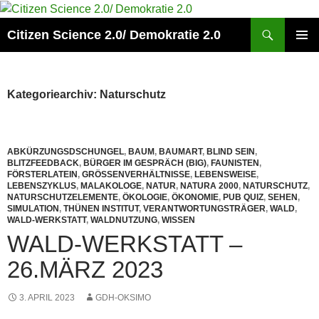
Zum
Inhalt
Suchen
Citizen Science 2.0/ Demokratie 2.0
springen
PRIMÄR
MENÜ
Kategoriearchiv: Naturschutz
ABKÜRZUNGSDSCHUNGEL
,
BAUM
,
BAUMART
,
BLIND SEIN
,
BLITZFEEDBACK
,
BÜRGER IM GESPRÄCH (BIG)
,
FAUNISTEN
,
FÖRSTERLATEIN
,
GRÖSSENVERHÄLTNISSE
,
LEBENSWEISE
,
LEBENSZYKLUS
,
MALAKOLOGE
,
NATUR
,
NATURA 2000
,
NATURSCHUTZ
,
NATURSCHUTZELEMENTE
,
ÖKOLOGIE
,
ÖKONOMIE
,
PUB QUIZ
,
SEHEN
,
SIMULATION
,
THÜNEN INSTITUT
,
VERANTWORTUNGSTRÄGER
,
WALD
,
WALD-WERKSTATT
,
WALDNUTZUNG
,
WISSEN
WALD-WERKSTATT –
26.MÄRZ 2023
3. APRIL 2023
GDH-OKSIMO