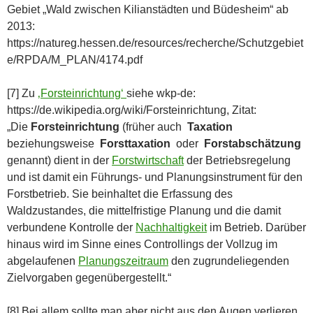
Gebiet „Wald zwischen Kilianstädten und Büdesheim“ ab
2013:
https://natureg.hessen.de/resources/recherche/Schutzgebiet
e/RPDA/M_PLAN/4174.pdf
[7] Zu
‚Forsteinrichtung‘
siehe wkp-de:
https://de.wikipedia.org/wiki/Forsteinrichtung, Zitat:
„Die
Forsteinrichtung
(früher auch
Taxation
beziehungsweise
Forsttaxation
oder
Forstabschätzung
genannt) dient in der
Forstwirtschaft
der Betriebsregelung
und ist damit ein Führungs- und Planungsinstrument für den
Forstbetrieb. Sie beinhaltet die Erfassung des
Waldzustandes, die mittelfristige Planung und die damit
verbundene Kontrolle der
Nachhaltigkeit
im Betrieb. Darüber
hinaus wird im Sinne eines Controllings der Vollzug im
abgelaufenen
Planungszeitraum
den zugrundeliegenden
Zielvorgaben gegenübergestellt.“
[8] Bei allem sollte man aber nicht aus den Augen verlieren,