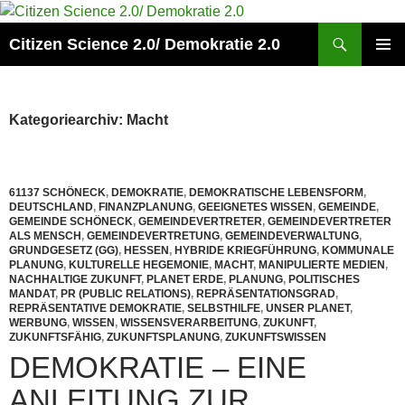
Zum
Inhalt
Suchen
Citizen Science 2.0/ Demokratie 2.0
springen
PRIMÄR
MENÜ
Kategoriearchiv: Macht
61137 SCHÖNECK
,
DEMOKRATIE
,
DEMOKRATISCHE LEBENSFORM
,
DEUTSCHLAND
,
FINANZPLANUNG
,
GEEIGNETES WISSEN
,
GEMEINDE
,
GEMEINDE SCHÖNECK
,
GEMEINDEVERTRETER
,
GEMEINDEVERTRETER
ALS MENSCH
,
GEMEINDEVERTRETUNG
,
GEMEINDEVERWALTUNG
,
GRUNDGESETZ (GG)
,
HESSEN
,
HYBRIDE KRIEGFÜHRUNG
,
KOMMUNALE
PLANUNG
,
KULTURELLE HEGEMONIE
,
MACHT
,
MANIPULIERTE MEDIEN
,
NACHHALTIGE ZUKUNFT
,
PLANET ERDE
,
PLANUNG
,
POLITISCHES
MANDAT
,
PR (PUBLIC RELATIONS)
,
REPRÄSENTATIONSGRAD
,
REPRÄSENTATIVE DEMOKRATIE
,
SELBSTHILFE
,
UNSER PLANET
,
WERBUNG
,
WISSEN
,
WISSENSVERARBEITUNG
,
ZUKUNFT
,
ZUKUNFTSFÄHIG
,
ZUKUNFTSPLANUNG
,
ZUKUNFTSWISSEN
DEMOKRATIE – EINE
ANLEITUNG ZUR