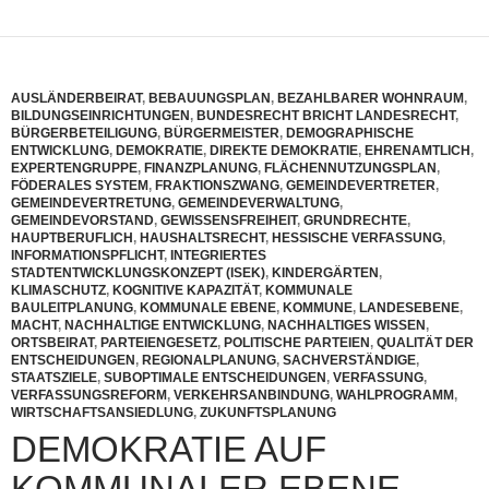
AUSLÄNDERBEIRAT
,
BEBAUUNGSPLAN
,
BEZAHLBARER WOHNRAUM
,
BILDUNGSEINRICHTUNGEN
,
BUNDESRECHT BRICHT LANDESRECHT
,
BÜRGERBETEILIGUNG
,
BÜRGERMEISTER
,
DEMOGRAPHISCHE
ENTWICKLUNG
,
DEMOKRATIE
,
DIREKTE DEMOKRATIE
,
EHRENAMTLICH
,
EXPERTENGRUPPE
,
FINANZPLANUNG
,
FLÄCHENNUTZUNGSPLAN
,
FÖDERALES SYSTEM
,
FRAKTIONSZWANG
,
GEMEINDEVERTRETER
,
GEMEINDEVERTRETUNG
,
GEMEINDEVERWALTUNG
,
GEMEINDEVORSTAND
,
GEWISSENSFREIHEIT
,
GRUNDRECHTE
,
HAUPTBERUFLICH
,
HAUSHALTSRECHT
,
HESSISCHE VERFASSUNG
,
INFORMATIONSPFLICHT
,
INTEGRIERTES
STADTENTWICKLUNGSKONZEPT (ISEK)
,
KINDERGÄRTEN
,
KLIMASCHUTZ
,
KOGNITIVE KAPAZITÄT
,
KOMMUNALE
BAULEITPLANUNG
,
KOMMUNALE EBENE
,
KOMMUNE
,
LANDESEBENE
,
MACHT
,
NACHHALTIGE ENTWICKLUNG
,
NACHHALTIGES WISSEN
,
ORTSBEIRAT
,
PARTEIENGESETZ
,
POLITISCHE PARTEIEN
,
QUALITÄT DER
ENTSCHEIDUNGEN
,
REGIONALPLANUNG
,
SACHVERSTÄNDIGE
,
STAATSZIELE
,
SUBOPTIMALE ENTSCHEIDUNGEN
,
VERFASSUNG
,
VERFASSUNGSREFORM
,
VERKEHRSANBINDUNG
,
WAHLPROGRAMM
,
WIRTSCHAFTSANSIEDLUNG
,
ZUKUNFTSPLANUNG
DEMOKRATIE AUF
KOMMUNALER EBENE.