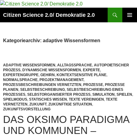
Zum
Inhalt
Suchen
Citizen Science 2.0/ Demokratie 2.0
springen
PRIMÄR
MENÜ
Kategoriearchiv: adaptive Wissensformen
ADAPTIVE WISSENSFORMEN
,
ALLTAGSSPRACHE
,
AUTOPOIETISCHER
PROZESS
,
DYNAMISCHE WISSENSFORMEN
,
EXPERTE
,
EXPERTENGRUPPE
,
GEHIRN
,
KONTEXTSENSITIVE PLÄNE
,
NORMALSPRACHE
,
PROJEKTMANAGEMENT
,
PROZESSBESCHREIBUNGEN VERNETZTEN
,
PROZESSE
,
PROZESSE
PLANEN
,
SELBSTBESCHREIBUNG
,
SELBSTBESCHREIBUNG EINES
PROZESSES
,
SELBSTORGANISIERTER PROZESS
,
SIMULATION
,
SPIELEN
,
SPIELMODUS
,
STATISCHES WISSEN
,
TEXTE VEREINIGEN
,
TEXTE
VERNETZTEN
,
ZUKUNFT
,
ZUKÜNFTIGE SITUATION
,
ZUKUNFTSVORSTELLUNG
DAS OKSIMO PARADIGMA
UND KOMMUNEN –