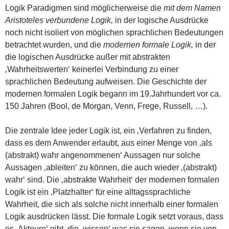
Logik Paradigmen sind möglicherweise die
mit dem Namen
Aristoteles verbundene Logik,
in der logische Ausdrücke
noch nicht isoliert von möglichen sprachlichen Bedeutungen
betrachtet wurden, und die
modernen formale Logik,
in der
die logischen Ausdrücke außer mit abstrakten
‚Wahrheitswerten‘ keinerlei Verbindung zu einer
sprachlichen Bedeutung aufweisen. Die Geschichte der
modernen formalen Logik begann im 19.Jahrhundert vor ca.
150 Jahren (Bool, de Morgan, Venn, Frege, Russell, …).
Die zentrale Idee jeder Logik ist, ein ‚Verfahren zu finden,
dass es dem Anwender erlaubt, aus einer Menge von ‚als
(abstrakt) wahr angenommenen‘ Aussagen nur solche
Aussagen ‚ableiten‘ zu können, die auch wieder ‚(abstrakt)
wahr‘ sind. Die ‚abstrakte Wahrheit‘ der modernen formalen
Logik ist ein ‚Platzhalter‘ für eine alltagssprachliche
Wahrheit, die sich als solche nicht innerhalb einer formalen
Logik ausdrücken lässt. Die formale Logik setzt voraus, dass
es ‚Akteure‘ gibt, die ‚wissen‘ was sie sagen, wenn sie von