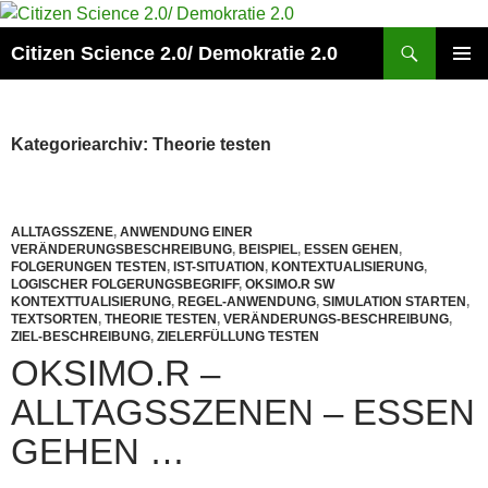
Zum
Inhalt
Suchen
Citizen Science 2.0/ Demokratie 2.0
springen
PRIMÄR
MENÜ
Kategoriearchiv: Theorie testen
ALLTAGSSZENE
,
ANWENDUNG EINER
VERÄNDERUNGSBESCHREIBUNG
,
BEISPIEL
,
ESSEN GEHEN
,
FOLGERUNGEN TESTEN
,
IST-SITUATION
,
KONTEXTUALISIERUNG
,
LOGISCHER FOLGERUNGSBEGRIFF
,
OKSIMO.R SW
KONTEXTTUALISIERUNG
,
REGEL-ANWENDUNG
,
SIMULATION STARTEN
,
TEXTSORTEN
,
THEORIE TESTEN
,
VERÄNDERUNGS-BESCHREIBUNG
,
ZIEL-BESCHREIBUNG
,
ZIELERFÜLLUNG TESTEN
OKSIMO.R –
ALLTAGSSZENEN – ESSEN
GEHEN …