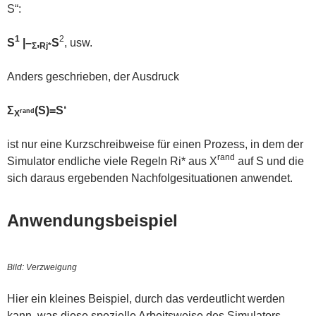
S“:
1
2
S
|–
,
S
, usw.
Σ
Rj*
Anders geschrieben, der Ausdruck
Σ
(S)=S‘
rand
X
ist nur eine Kurzschreibweise für einen Prozess, in dem der
rand
Simulator endliche viele Regeln Ri* aus X
auf S und die
sich daraus ergebenden Nachfolgesituationen anwendet.
Anwendungsbeispiel
Bild: Verzweigung
Hier ein kleines Beispiel, durch das verdeutlicht werden
kann, was diese spezielle Arbeitsweise des Simulators