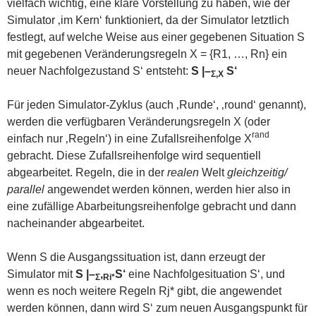
vielfach wichtig, eine klare Vorstellung zu haben, wie der
Simulator ‚im Kern‘ funktioniert, da der Simulator letztlich
festlegt, auf welche Weise aus einer gegebenen Situation S
mit gegebenen Veränderungsregeln X = {R1, …, Rn} ein
neuer Nachfolgezustand S‘ entsteht:
S |–
S‘
Σ,X
Für jeden Simulator-Zyklus (auch ‚Runde‘, ‚round‘ genannt),
werden die verfügbaren Veränderungsregeln X (oder
rand
einfach nur ‚Regeln‘) in eine Zufallsreihenfolge X
gebracht. Diese Zufallsreihenfolge wird sequentiell
abgearbeitet. Regeln, die in der
realen
Welt
gleichzeitig/
parallel
angewendet werden können, werden hier also in
eine zufällige Abarbeitungsreihenfolge gebracht und dann
nacheinander abgearbeitet.
Wenn S die Ausgangssituation ist, dann erzeugt der
Simulator mit
S |–
,
S‘
eine Nachfolgesituation S‘, und
Σ
Ri*
wenn es noch weitere Regeln Rj* gibt, die angewendet
werden können, dann wird S‘ zum neuen Ausgangspunkt für