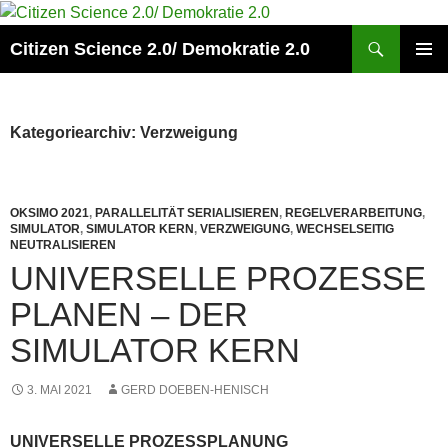
Zum
Inhalt
Suchen
Citizen Science 2.0/ Demokratie 2.0
springen
PRIMÄR
MENÜ
Kategoriearchiv: Verzweigung
OKSIMO 2021
,
PARALLELITÄT SERIALISIEREN
,
REGELVERARBEITUNG
,
SIMULATOR
,
SIMULATOR KERN
,
VERZWEIGUNG
,
WECHSELSEITIG
NEUTRALISIEREN
UNIVERSELLE PROZESSE
PLANEN – DER
SIMULATOR KERN
3. MAI 2021
GERD DOEBEN-HENISCH
UNIVERSELLE PROZESSPLANUNG