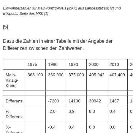
Einwohnerzahlen für Main-Kinzig-Kreis (MKK) aus Landesstatistik [2] und
wikipedia-Seite des MKK [1]
[5]
Dazu die Zahlen in einer Tabelle mit der Angabe der
Differenzen zwischen den Zahlwerten.
1975
1980
1990
2000
2010
2
Main-
368.100
360.900
375.000
405.942
407.409
4
Kinzig-
Kreis,
Differenz
-7200
14100
30942
1467
1
%-
-2,0
3,9
8,3
0,4
0
Differenz
%-
-0,4
0,4
0,8
0,0
0
Differenz