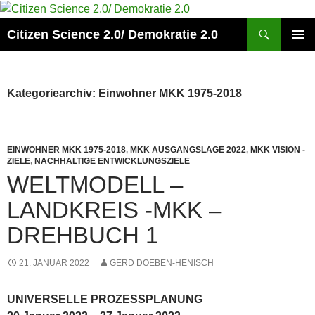
Zum
Inhalt
Suchen
Citizen Science 2.0/ Demokratie 2.0
springen
PRIMÄR
MENÜ
Kategoriearchiv: Einwohner MKK 1975-2018
EINWOHNER MKK 1975-2018
,
MKK AUSGANGSLAGE 2022
,
MKK VISION -
ZIELE
,
NACHHALTIGE ENTWICKLUNGSZIELE
WELTMODELL –
LANDKREIS -MKK –
DREHBUCH 1
21. JANUAR 2022
GERD DOEBEN-HENISCH
UNIVERSELLE PROZESSPLANUNG