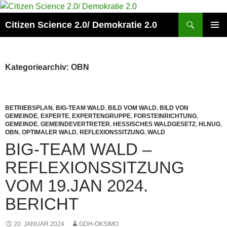
Zum
Inhalt
Suchen
Citizen Science 2.0/ Demokratie 2.0
springen
PRIMÄR
MENÜ
Kategoriearchiv: OBN
BETRIEBSPLAN
,
BIG-TEAM WALD
,
BILD VOM WALD
,
BILD VON
GEMEINDE
,
EXPERTE
,
EXPERTENGRUPPE
,
FORSTEINRICHTUNG
,
GEMEINDE
,
GEMEINDEVERTRETER
,
HESSISCHES WALDGESETZ
,
HLNUG
,
OBN
,
OPTIMALER WALD
,
REFLEXIONSSITZUNG
,
WALD
BIG-TEAM WALD –
REFLEXIONSSITZUNG
VOM 19.JAN 2024.
BERICHT
20. JANUAR 2024
GDH-OKSIMO