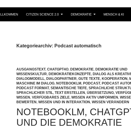
ILLKOMMEN
CITIZEN SCIENCE 2.0
DEMOKRATIE
MENSCH & KI
Kategoriearchiv: Podcast automatisch
AUSGANGSTEXT
,
CHATGPT4O
,
DEMOKRATIE
,
DEMOKRATIE UND
WISSENSKULTUR
,
DEMOKRATIEKONZEPTE
,
DIALOG ALS KREATI
DIALOGMODELL
,
DIALOGPARTNER
,
GUTE TEXTE
,
KOOPERATION
,
MASCHINE IM DIALOG
,
NOTEBOOKLM
,
PODCAST
,
PODCAST AUTO
PODCAST FORMAT
,
SEMANTISCHE TIEFE
,
SPRACHLICHE STRUKT
SPRACHLICHER STIL
,
TEXT ERSTELLEN
,
ÜBERSETZUNG
,
VERFÜG
WISSEN
,
VERFÜGBARES ZIELE
,
WISSEN AKTIV UMFORMEN
,
WISS
BEWERTEN
,
WISSEN UND IN INTERAKTION
,
WISSEN VERÄNDERN
NOTEBOOKLM, CHATGP
UND DIE DEMOKRATIE