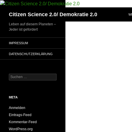
Zum
Inhalt
Suchen
Citizen Science 2.0/ Demokratie 2.0
W
springen
Leben auf diesem Planeten –
Jeder ist gefordert
IMPRESSUM
DATENSCHUTZERKLÄRUNG
Suchen
nach:
META
Anmelden
Eintrags-Feed
Kommentar-Feed
WordPress.org