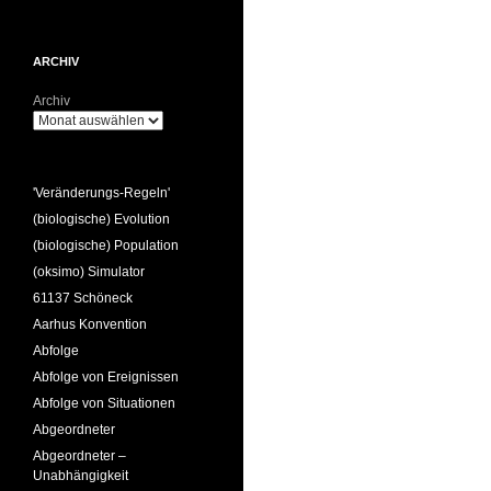
ARCHIV
Archiv
'Veränderungs-Regeln'
(biologische) Evolution
(biologische) Population
(oksimo) Simulator
61137 Schöneck
Aarhus Konvention
Abfolge
Abfolge von Ereignissen
Abfolge von Situationen
Abgeordneter
Abgeordneter –
Unabhängigkeit