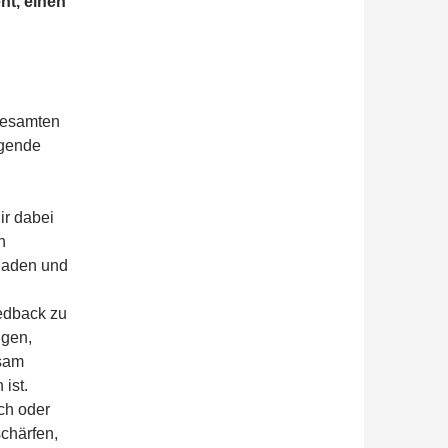
ht, einen
 gesamten
lgende
ir dabei
h
 Faden und
eedback zu
igen,
ksam
ist.
sch oder
schärfen,