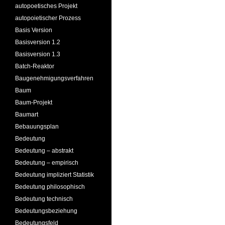
autopoetisches Projekt
autopoietischer Prozess
Basis Version
Basisversion 1.2
Basisversion 1.3
Batch-Reaktor
Baugenehmigungsverfahren
Baum
Baum-Projekt
Baumart
Bebauungsplan
Bedeutung
Bedeutung – abstrakt
Bedeutung – empirisch
Bedeutung impliziert Statistik
Bedeutung philosophisch
Bedeutung technisch
Bedeutungsbeziehung
Bedeutungsfeld