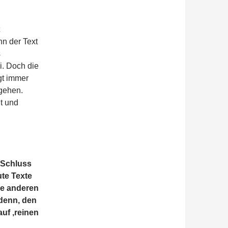
n der Text
s
i. Doch die
gt immer
 gehen.
lt und
 Schluss
ute Texte
lle anderen
 denn, den
uf ‚reinen