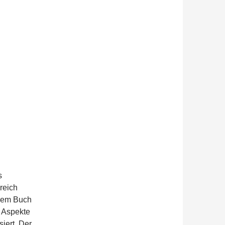
s
reich
 dem Buch
 Aspekte
iert. Der