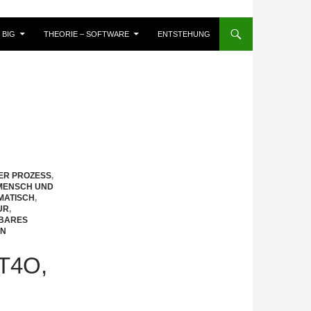
BIG
THEORIE – SOFTWARE
ENTSTEHUNG
VER PROZESS
,
MENSCH UND
MATISCH
,
UR
,
BARES
EN
T4O,