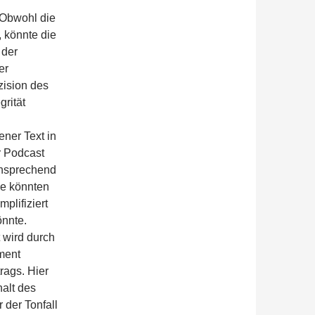
 Obwohl die
 könnte die
 der
er
zision des
grität
ener Text in
r Podcast
 ansprechend
se könnten
plifiziert
önnte.
t wird durch
ment
rags. Hier
alt des
 der Tonfall