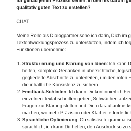
für genau jenen Prozess sehen, in dem es darum ge
qualitativ guten Text zu erstellen?
CHAT
Meine Rolle als Dialogpartner sehe ich darin, Dich im
Textentwicklungsprozess zu unterstützen, indem ich fo
Funktionen übernehme:
Strukturierung und Klärung von Ideen
: Ich kann D
helfen, komplexe Gedanken in übersichtliche, logisc
gegliederte Abschnitte zu unterteilen, um den roten
die inhaltliche Konsistenz zu sichern.
Feedback-Schleifen
: Ich kann Dir kontinuierlich F
einzelnen Textabschnitten geben, Schwächen aufze
Fragen zur Klärung stellen und Dich darauf aufmer
machen, wo mehr Präzision oder Klarheit erforderlich 
Sprachliche Optimierung
: Ob stilistisch, grammati
sprachlich, ich kann Dir helfen, den Ausdruck so zu 