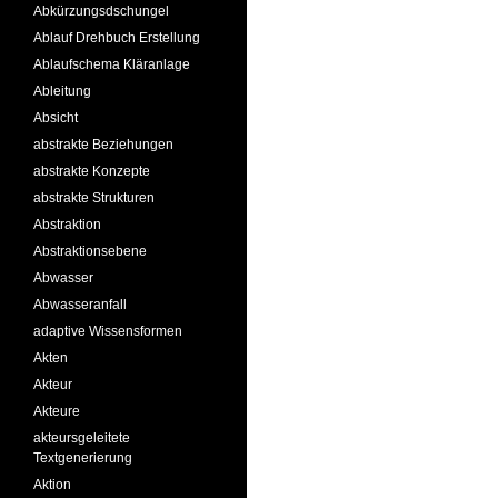
Abkürzungsdschungel
Ablauf Drehbuch Erstellung
Ablaufschema Kläranlage
Ableitung
Absicht
abstrakte Beziehungen
abstrakte Konzepte
abstrakte Strukturen
Abstraktion
Abstraktionsebene
Abwasser
Abwasseranfall
adaptive Wissensformen
Akten
Akteur
Akteure
akteursgeleitete
Textgenerierung
Aktion