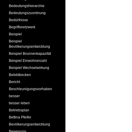
Bedeutungshierarchie
Bedeutungszuordnung
Bedürfnisse
Begriffsnetzwerk
Beispiel
Beispiel
Bevölkerungsentwicklung
Beispiel Brunnenkapazität
Beispiel Einwohnerzahl
Beispiel Wechselwirkung
Belebtbecken
Bericht
Beschleunigungsvorhaben
besser
besser leben
Betriebsplan
Bettina Pfeifer
Bevölkerungsentwicklung
Bewegung