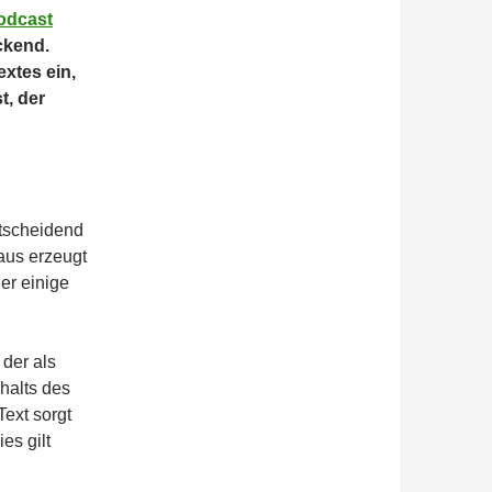
odcast
ckend.
xtes ein,
t, der
ntscheidend
raus erzeugt
er einige
 der als
nhalts des
Text sorgt
es gilt