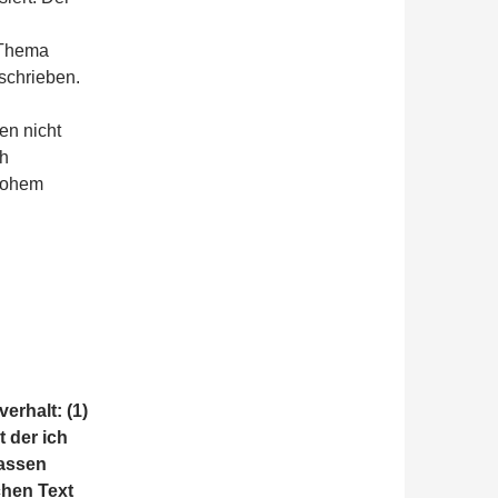
 Thema
schrieben.
en nicht
ch
 hohem
erhalt: (1)
 der ich
lassen
chen Text