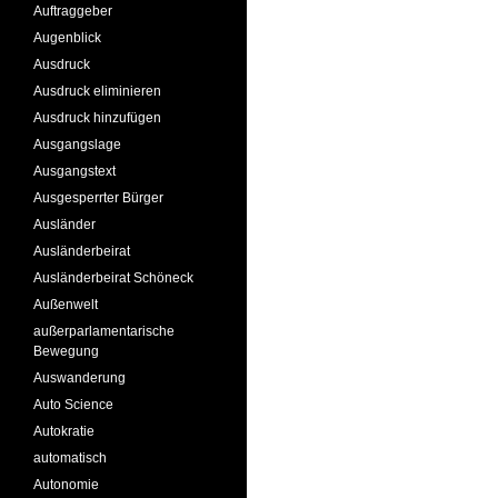
Auftraggeber
Augenblick
Ausdruck
Ausdruck eliminieren
Ausdruck hinzufügen
Ausgangslage
Ausgangstext
Ausgesperrter Bürger
Ausländer
Ausländerbeirat
Ausländerbeirat Schöneck
Außenwelt
außerparlamentarische
Bewegung
Auswanderung
Auto Science
Autokratie
automatisch
Autonomie