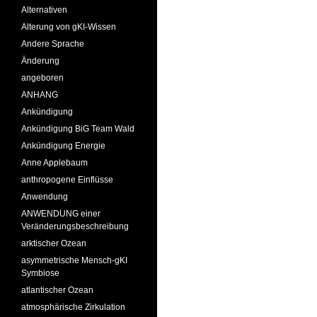
Alternativen
Alterung von gKI-Wissen
Andere Sprache
Änderung
angeboren
ANHANG
Ankündigung
Ankündigung BiG Team Wald
Ankündigung Energie
Anne Applebaum
anthropogene Einflüsse
Anwendung
ANWENDUNG einer
Veränderungsbeschreibung
arktischer Ozean
asymmetrische Mensch-gKI
Symbiose
atlantischer Ozean
atmosphärische Zirkulation