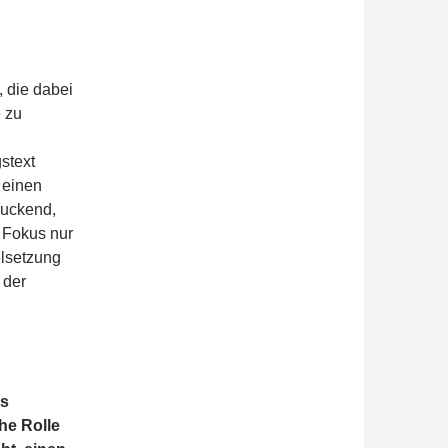
 die dabei
e zu
stext
 einen
ruckend,
r Fokus nur
elsetzung
 der
ls
he Rolle