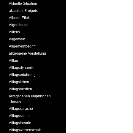
Aktuelle Situation
aktuelles Ereignis
Albedo-Effekt
Algorithmus
Aliferis
Allgemein
Allgemeinbegriff
allgemeine Vorstellung
Alltag
Alltagsdynamik
Alltagserfahrung
Alltagsleben
Alltagsmedien
alltagsnahen empirischen
Theorie
Alltagssprache
Alltagsszene
Alltagstheorie
Alltagswissenschaft