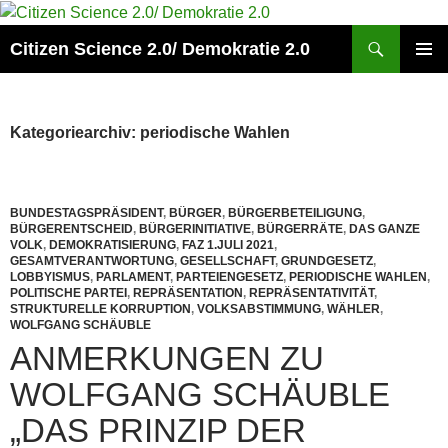
Zum
Inhalt
Suchen
Citizen Science 2.0/ Demokratie 2.0
springen
PRIMÄR
MENÜ
Kategoriearchiv: periodische Wahlen
BUNDESTAGSPRÄSIDENT
,
BÜRGER
,
BÜRGERBETEILIGUNG
,
BÜRGERENTSCHEID
,
BÜRGERINITIATIVE
,
BÜRGERRÄTE
,
DAS GANZE
VOLK
,
DEMOKRATISIERUNG
,
FAZ 1.JULI 2021
,
GESAMTVERANTWORTUNG
,
GESELLSCHAFT
,
GRUNDGESETZ
,
LOBBYISMUS
,
PARLAMENT
,
PARTEIENGESETZ
,
PERIODISCHE WAHLEN
,
POLITISCHE PARTEI
,
REPRÄSENTATION
,
REPRÄSENTATIVITÄT
,
STRUKTURELLE KORRUPTION
,
VOLKSABSTIMMUNG
,
WÄHLER
,
WOLFGANG SCHÄUBLE
ANMERKUNGEN ZU
WOLFGANG SCHÄUBLE
„DAS PRINZIP DER