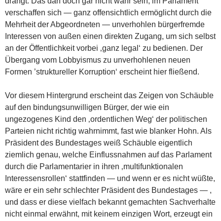
drängt: Das darf doch gar nicht wahr sein; im Parlament
verschaffen sich — ganz offensichtlich ermöglicht durch die
Mehrheit der Abgeordneten — unverhohlen bürgerfremde
Interessen von außen einen direkten Zugang, um sich selbst
an der Öffentlichkeit vorbei ‚ganz legal‘ zu bedienen. Der
Übergang vom Lobbyismus zu unverhohlenen neuen
Formen ’struktureller Korruption‘ erscheint hier fließend.
Vor diesem Hintergrund erscheint das Zeigen von Schäuble
auf den bindungsunwilligen Bürger, der wie ein
ungezogenes Kind den ‚ordentlichen Weg‘ der politischen
Parteien nicht richtig wahrnimmt, fast wie blanker Hohn. Als
Präsident des Bundestages weiß Schäuble eigentlich
ziemlich genau, welche Einflussnahmen auf das Parlament
durch die Parlamentarier in ihren ‚multifunktionalen
Interessensrollen‘ stattfinden — und wenn er es nicht wüßte,
wäre er ein sehr schlechter Präsident des Bundestages — ,
und dass er diese vielfach bekannt gemachten Sachverhalte
nicht einmal erwähnt, mit keinem einzigen Wort, erzeugt ein