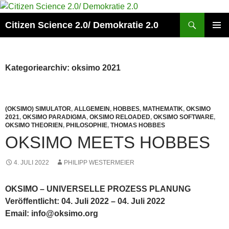
Zum
Inhalt
Suchen
Citizen Science 2.0/ Demokratie 2.0
springen
PRIMÄR
MENÜ
Kategoriearchiv: oksimo 2021
(OKSIMO) SIMULATOR
,
ALLGEMEIN
,
HOBBES
,
MATHEMATIK
,
OKSIMO
2021
,
OKSIMO PARADIGMA
,
OKSIMO RELOADED
,
OKSIMO SOFTWARE
,
OKSIMO THEORIEN
,
PHILOSOPHIE
,
THOMAS HOBBES
OKSIMO MEETS HOBBES
4. JULI 2022
PHILIPP WESTERMEIER
OKSIMO – UNIVERSELLE PROZESS PLANUNG
Veröffentlicht: 04. Juli 2022 – 04. Juli 2022
Email: info@oksimo.org