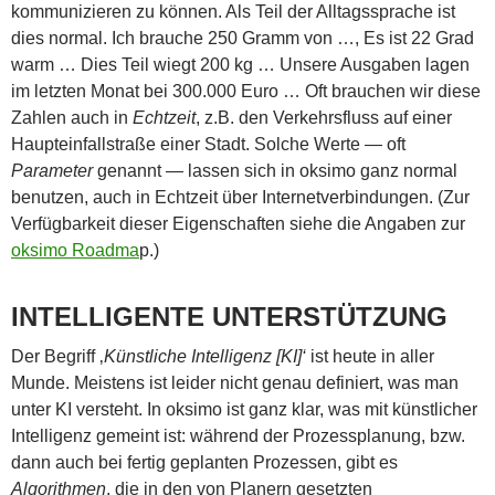
kommunizieren zu können. Als Teil der Alltagssprache ist
dies normal. Ich brauche 250 Gramm von …, Es ist 22 Grad
warm … Dies Teil wiegt 200 kg … Unsere Ausgaben lagen
im letzten Monat bei 300.000 Euro … Oft brauchen wir diese
Zahlen auch in
Echtzeit
, z.B. den Verkehrsfluss auf einer
Haupteinfallstraße einer Stadt. Solche Werte — oft
Parameter
genannt — lassen sich in oksimo ganz normal
benutzen, auch in Echtzeit über Internetverbindungen. (Zur
Verfügbarkeit dieser Eigenschaften siehe die Angaben zur
oksimo Roadma
p.)
INTELLIGENTE UNTERSTÜTZUNG
Der Begriff ‚
Künstliche Intelligenz [KI]‘
ist heute in aller
Munde. Meistens ist leider nicht genau definiert, was man
unter KI versteht. In oksimo ist ganz klar, was mit künstlicher
Intelligenz gemeint ist: während der Prozessplanung, bzw.
dann auch bei fertig geplanten Prozessen, gibt es
Algorithmen
, die in den von Planern gesetzten