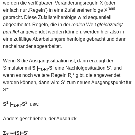
werden die verfügbaren Veränderungsregeln X (oder
rand
einfach nur ‚Regeln‘) in eine Zufallsreihenfolge X
gebracht. Diese Zufallsreihenfolge wird sequentiell
abgearbeitet. Regeln, die in der
realen
Welt
gleichzeitig/
parallel
angewendet werden können, werden hier also in
eine zufällige Abarbeitungsreihenfolge gebracht und dann
nacheinander abgearbeitet.
Wenn S die Ausgangssituation ist, dann erzeugt der
Simulator mit
S |–
,
S‘
eine Nachfolgesituation S‘, und
Σ
Ri*
wenn es noch weitere Regeln Rj* gibt, die angewendet
werden können, dann wird S‘ zum neuen Ausgangspunkt für
S“:
1
2
S
|–
,
S
, usw.
Σ
Rj*
Anders geschrieben, der Ausdruck
Σ
(S)=S‘
rand
X