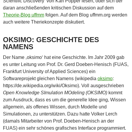
Scientific Discovery‘ von Karl Popper lesen, oder sich der
daran anschließenden kritischen Diskussion auf dem
Theorie-Blog uffmm
folgen. Auf dem Blog uffmm.org werden
auch weitere Theriekonzepte diskutiert.
OKSIMO: GESCHICHTE DES
NAMENS
Der Name ‚oksimo‘ hat eine Geschichte. Im Jahr 2009 gab
es unter Leitung von Prof. Dr. Gerd Doeben-Henisch (FUAS,
Frankfurt University of Applied Sciences) ein
Softwareprojekt gleichen Namens (wikipedia
oksimo
:
https://de.wikipedia.org/wiki/Oksimo). Voll ausgeschrieben
Open Knowledge SImulation MOdeling (OKSIMO)
kommt
zum Ausdruck, dass es um die generelle Idee ging, Wissen
allgemein, als offenes Wissen, durch Modelle und
Simulationen, zu unterstützen. Dazu hatte Volker Lerch
(damals Mitarbeiter von Prof. Doeben-Henisch an der
FUAS) ein sehr schönes grafisches Interface programmiert.