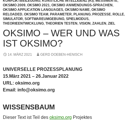
KONFLIKTBEILEGUNG
,
KÜNSTLICHE INTELLIGENZ (KI)
,
MESSWERTE
,
OKSIMO 2009
,
OKSIMO 2021
,
OKSIMO ANWENDUNGS-SPRACHEN
,
OKSIMO APPLICATION LANGUAGES
,
OKSIMO NAME
,
OKSIMO
RELOADED
,
OKSIMO TEAM
,
PARAMETER
,
PLANUNG
,
PROZESSE
,
ROLLE
,
SIMULATOR
,
SOFTWAREUMGEBUNG
,
SPIELMODUS
,
THEORIEENTWICKLUNG
,
THEORIEN TESTEN
,
VISION
,
ZAHLEN
,
ZIEL
OKSIMO – WER UND WAS
IST OKSIMO?
14. MÄRZ 2021
GERD DOEBEN-HENISCH
UNIVERSELLE PROZESSPLANUNG
15.März 2021 – 26.Januar 2022
URL: oksimo.org
Email: info@oksimo.org
WISSENSBAUM
Dieser Text ist Teil des
oksimo.org
Projektes