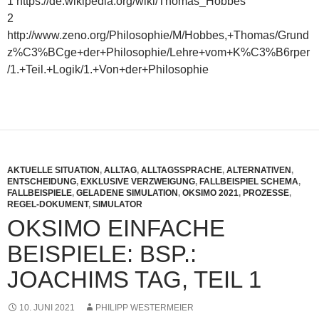
1 https://de.wikipedia.org/wiki/Thomas_Hobbes
2
http://www.zeno.org/Philosophie/M/Hobbes,+Thomas/Grund
z%C3%BCge+der+Philosophie/Lehre+vom+K%C3%B6rper
/1.+Teil.+Logik/1.+Von+der+Philosophie
AKTUELLE SITUATION
,
ALLTAG
,
ALLTAGSSPRACHE
,
ALTERNATIVEN
,
ENTSCHEIDUNG
,
EXKLUSIVE VERZWEIGUNG
,
FALLBEISPIEL SCHEMA
,
FALLBEISPIELE
,
GELADENE SIMULATION
,
OKSIMO 2021
,
PROZESSE
,
REGEL-DOKUMENT
,
SIMULATOR
OKSIMO EINFACHE
BEISPIELE: BSP.:
JOACHIMS TAG, TEIL 1
10. JUNI 2021
PHILIPP WESTERMEIER