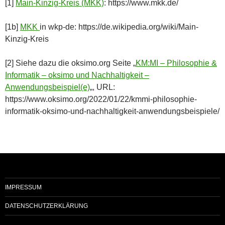
[1]
Main-Kinzig-Kreis (MKK)
: https://www.mkk.de/
[1b]
MKK
in wkp-de: https://de.wikipedia.org/wiki/Main-
Kinzig-Kreis
[2] Siehe dazu die oksimo.org Seite „
KM:MI – Philosophie &
Informatik – oksimo und Nachhaltigkeit –
Anwendungsbeispiel(e)
„, URL:
https://www.oksimo.org/2022/01/22/kmmi-philosophie-
informatik-oksimo-und-nachhaltigkeit-anwendungsbeispiele/
IMPRESSUM
DATENSCHUTZERKLÄRUNG