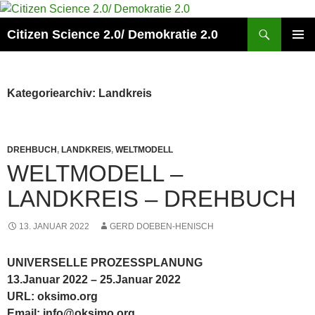
Zum
Inhalt
Suchen
Citizen Science 2.0/ Demokratie 2.0
springen
PRIMÄR
MENÜ
Kategoriearchiv: Landkreis
DREHBUCH
,
LANDKREIS
,
WELTMODELL
WELTMODELL –
LANDKREIS – DREHBUCH
13. JANUAR 2022
GERD DOEBEN-HENISCH
UNIVERSELLE PROZESSPLANUNG
13.Januar 2022 – 25.Januar 2022
URL: oksimo.org
Email: info@oksimo.org