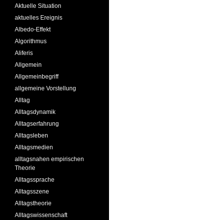
Aktuelle Situation
aktuelles Ereignis
Albedo-Effekt
Algorithmus
Aliferis
Allgemein
Allgemeinbegriff
allgemeine Vorstellung
Alltag
Alltagsdynamik
Alltagserfahrung
Alltagsleben
Alltagsmedien
alltagsnahen empirischen
Theorie
Alltagssprache
Alltagsszene
Alltagstheorie
Alltagswissenschaft