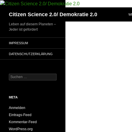
Zum
Inhalt
Suchen
Citizen Science 2.0/ Demokratie 2.0
W
springen
Leben auf diesem Planeten –
Jeder ist gefordert
IMPRESSUM
DATENSCHUTZERKLÄRUNG
Suchen
nach:
META
Anmelden
Eintrags-Feed
Kommentar-Feed
WordPress.org