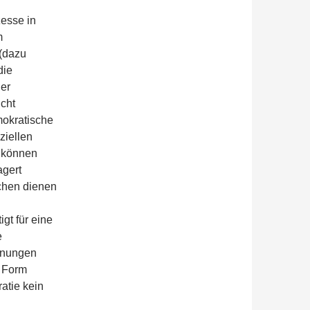
zesse in
m
 (dazu
die
ner
icht
mokratische
ziellen
 können
agert
schen dienen
gt für eine
e
einungen
r Form
ratie kein