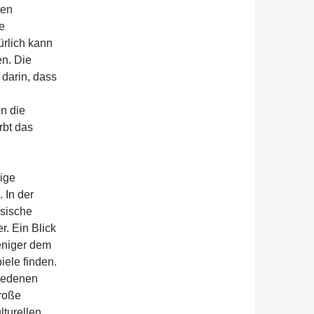
ten
ie
rlich kann
n. Die
darin, dass
n die
rbt das
rige
 In der
ssische
r. Ein Blick
eniger dem
iele finden.
hiedenen
große
lturellen