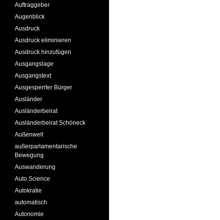
Auftraggeber
Augenblick
Ausdruck
Ausdruck eliminieren
Ausdruck hinzufügen
Ausgangslage
Ausgangstext
Ausgesperrter Bürger
Ausländer
Ausländerbeirat
Ausländerbeirat Schöneck
Außenwelt
außerparlamentarische
Bewegung
Auswanderung
Auto Science
Autokratie
automatisch
Autonomie