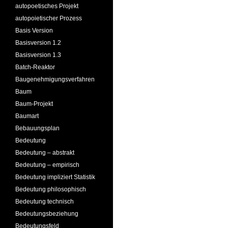
autopoetisches Projekt
autopoietischer Prozess
Basis Version
Basisversion 1.2
Basisversion 1.3
Batch-Reaktor
Baugenehmigungsverfahren
Baum
Baum-Projekt
Baumart
Bebauungsplan
Bedeutung
Bedeutung – abstrakt
Bedeutung – empirisch
Bedeutung impliziert Statistik
Bedeutung philosophisch
Bedeutung technisch
Bedeutungsbeziehung
Bedeutungsfeld