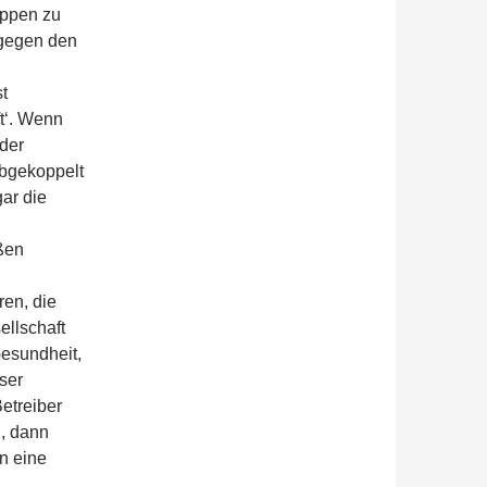
uppen zu
 gegen den
st
ft‘. Wenn
 der
abgekoppelt
ar die
oßen
ren, die
llschaft
Gesundheit,
ser
Betreiber
n, dann
n eine