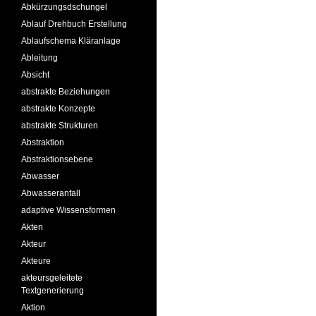
Abkürzungsdschungel
Ablauf Drehbuch Erstellung
Ablaufschema Kläranlage
Ableitung
Absicht
abstrakte Beziehungen
abstrakte Konzepte
abstrakte Strukturen
Abstraktion
Abstraktionsebene
Abwasser
Abwasseranfall
adaptive Wissensformen
Akten
Akteur
Akteure
akteursgeleitete
Textgenerierung
Aktion