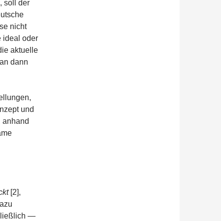
 soll der
eutsche
se nicht
e ideal oder
ie aktuelle
man dann
ellungen,
nzept und
, anhand
same
ckt
[2],
dazu
ließlich —