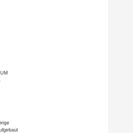
 ZUM
.
örige
ufgebaut