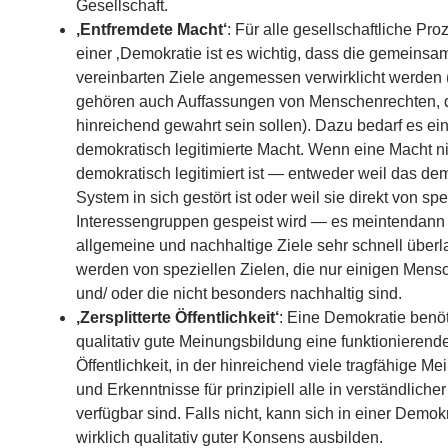
Gesellschaft.
‚Entfremdete Macht‘
: Für alle gesellschaftliche Pro
einer ‚Demokratie ist es wichtig, dass die gemeinsa
vereinbarten Ziele angemessen verwirklicht werden
gehören auch Auffassungen von Menschenrechten, 
hinreichend gewahrt sein sollen). Dazu bedarf es ei
demokratisch legitimierte Macht. Wenn eine Macht n
demokratisch legitimiert ist — entweder weil das de
System in sich gestört ist oder weil sie direkt von spe
Interessengruppen gespeist wird — es meintendann
allgemeine und nachhaltige Ziele sehr schnell überl
werden von speziellen Zielen, die nur einigen Men
und/ oder die nicht besonders nachhaltig sind.
‚Zersplitterte Öffentlichkeit‘
: Eine Demokratie benöti
qualitativ gute Meinungsbildung eine funktionierend
Öffentlichkeit, in der hinreichend viele tragfähige M
und Erkenntnisse für prinzipiell alle in verständliche
verfügbar sind. Falls nicht, kann sich in einer Demok
wirklich qualitativ guter Konsens ausbilden.