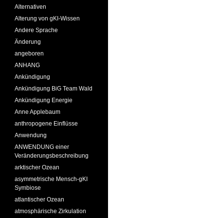
Alternativen
Alterung von gKI-Wissen
Andere Sprache
Änderung
angeboren
ANHANG
Ankündigung
Ankündigung BiG Team Wald
Ankündigung Energie
Anne Applebaum
anthropogene Einflüsse
Anwendung
ANWENDUNG einer
Veränderungsbeschreibung
arktischer Ozean
asymmetrische Mensch-gKI
Symbiose
atlantischer Ozean
atmosphärische Zirkulation