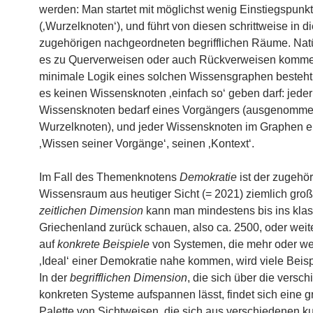
werden: Man startet mit möglichst wenig Einstiegspunk
(‚Wurzelknoten‘), und führt von diesen schrittweise in d
zugehörigen nachgeordneten begrifflichen Räume. Natü
es zu Querverweisen oder auch Rückverweisen komme
minimale Logik eines solchen Wissensgraphen besteht 
es keinen Wissensknoten ‚einfach so‘ geben darf: jeder
Wissensknoten bedarf eines Vorgängers (ausgenomme
Wurzelknoten), und jeder Wissensknoten im Graphen e
‚Wissen seiner Vorgänge‘, seinen ‚Kontext‘.
Im Fall des Themenknotens
Demokratie
ist der zugehö
Wissensraum aus heutiger Sicht (= 2021) ziemlich groß.
zeitlichen Dimension
kann man mindestens bis ins kla
Griechenland zurück schauen, also ca. 2500, oder weite
auf
konkrete Beispiele
von Systemen, die mehr oder w
‚Ideal‘ einer Demokratie nahe kommen, wird viele Beisp
In der
begrifflichen Dimension
, die sich über die versc
konkreten Systeme aufspannen lässt, findet sich eine 
Palette von Sichtweisen, die sich aus verschiedenen ku