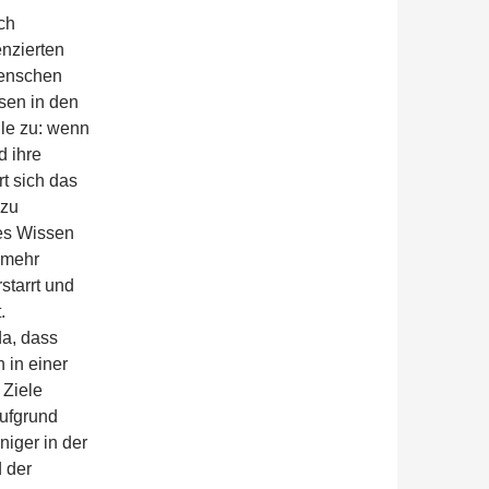
ch
enzierten
Menschen
sen in den
lle zu: wenn
d ihre
t sich das
azu
es Wissen
t mehr
starrt und
.
da, dass
 in einer
 Ziele
ufgrund
niger in der
 der