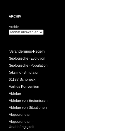
ARCHIV
Archiv
'Veränderungs-Regeln'
(biologische) Evolution
(biologische) Population
(oksimo) Simulator
61137 Schöneck
Aarhus Konvention
Abfolge
Abfolge von Ereignissen
Abfolge von Situationen
Abgeordneter
Abgeordneter –
Unabhängigkeit