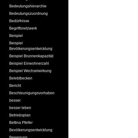
Bedeutungshierarchie
Bedeutungszuordnung
Bedürfnisse
Begriffsnetzwerk
Beispiel
Beispiel
Bevölkerungsentwicklung
Beispiel Brunnenkapazität
Beispiel Einwohnerzahl
Beispiel Wechselwirkung
Belebtbecken
Bericht
Beschleunigungsvorhaben
besser
besser leben
Betriebsplan
Bettina Pfeifer
Bevölkerungsentwicklung
Bewegung