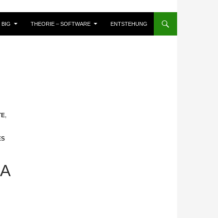
BIG
THEORIE – SOFTWARE
ENTSTEHUNG
TE
,
ES
A