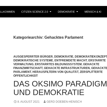
ILLKOMMEN
CITIZEN SCIENCE 2.0
DEMOKRATIE
MENSCH & KI
Kategoriearchiv: Gehacktes Parlament
AUSGESPERRTER BÜRGER
,
DEMOKRATIE
,
DEMOKRATIEKONZEP
DEMOKRATISCHE SYSTEME
,
ENTFREMDETE MACHT
,
ERSTARRTE
VERWALTUNG
,
ERSTARRTES BILDUNGSSYSTEM
,
GEHACKTE
FINANZWIRTSCHAFT
,
GEHACKTE INFRASTRUKTUREN
,
GEHACKT
PARLAMENT
,
HERAUSFILTERN VON QUALITÄT
,
ZERSPLITTERTE
ÖFFENTLICHKEIT
DAS OKSIMO PARADIGM
UND DEMOKRATIE
8. AUGUST 2021
GERD DOEBEN-HENISCH