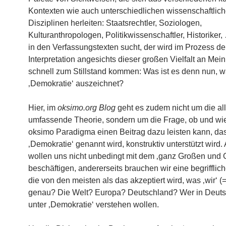
Kontexten wie auch unterschiedlichen wissenschaftlic
Disziplinen herleiten: Staatsrechtler, Soziologen,
Kulturanthropologen, Politikwissenschaftler, Historiker,
in den Verfassungstexten sucht, der wird im Prozess de
Interpretation angesichts dieser großen Vielfalt an Me
schnell zum Stillstand kommen: Was ist es denn nun, w
‚Demokratie‘ auszeichnet?
Hier, im
oksimo.org Blog
geht es zudem nicht um die al
umfassende Theorie, sondern um die Frage, ob und wi
oksimo Paradigma einen Beitrag dazu leisten kann, da
‚Demokratie‘ genannt wird, konstruktiv unterstützt wird. 
wollen uns nicht unbedingt mit dem ‚ganz Großen und
beschäftigen, andererseits brauchen wir eine begrifflic
die von den meisten als das akzeptiert wird, was ‚wir‘ (
genau? Die Welt? Europa? Deutschland? Wer in Deut
unter ‚Demokratie‘ verstehen wollen.