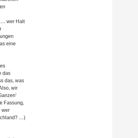
hen
 …. wer Halt
r
inungen
as eine
les
e das
ss das, was
Also, wir
 Ganzen‘
he Fassung,
= wer
schland? …)