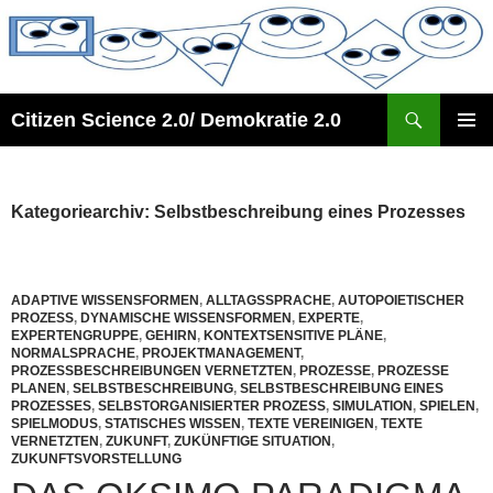
Zum
Inhalt
springen
Suchen
Citizen Science 2.0/ Demokratie 2.0
PRIMÄR
MENÜ
Kategoriearchiv: Selbstbeschreibung eines Prozesses
ADAPTIVE WISSENSFORMEN
,
ALLTAGSSPRACHE
,
AUTOPOIETISCHER
PROZESS
,
DYNAMISCHE WISSENSFORMEN
,
EXPERTE
,
EXPERTENGRUPPE
,
GEHIRN
,
KONTEXTSENSITIVE PLÄNE
,
NORMALSPRACHE
,
PROJEKTMANAGEMENT
,
PROZESSBESCHREIBUNGEN VERNETZTEN
,
PROZESSE
,
PROZESSE
PLANEN
,
SELBSTBESCHREIBUNG
,
SELBSTBESCHREIBUNG EINES
PROZESSES
,
SELBSTORGANISIERTER PROZESS
,
SIMULATION
,
SPIELEN
,
SPIELMODUS
,
STATISCHES WISSEN
,
TEXTE VEREINIGEN
,
TEXTE
VERNETZTEN
,
ZUKUNFT
,
ZUKÜNFTIGE SITUATION
,
ZUKUNFTSVORSTELLUNG