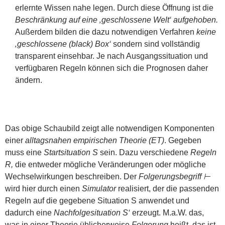
erlernte Wissen nahe legen. Durch diese Öffnung ist die
Beschränkung auf eine ‚geschlossene Welt‘ aufgehoben.
Außerdem bilden die dazu notwendigen Verfahren
keine
‚geschlossene (black) Box‘
sondern sind vollständig
transparent einsehbar. Je nach Ausgangssituation und
verfügbaren Regeln können sich die Prognosen daher
ändern.
Das obige Schaubild zeigt alle notwendigen Komponenten
einer
alltagsnahen empirischen Theorie (ET)
. Gegeben
muss eine
Startsituation S
sein. Dazu verschiedene
Regeln
R,
die entweder mögliche Veränderungen oder mögliche
Wechselwirkungen beschreiben. Der
Folgerungsbegriff ⊢
wird hier durch einen
Simulator
realisiert, der die passenden
Regeln auf die gegebene Situation S anwendet und
dadurch eine
Nachfolgesituation S‘
erzeugt. M.a.W. das,
was in einer Theorie üblicherweise
Folgerung
heißt, das ist