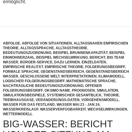
ermöglicht.
ABFOLGE
,
ABFOLGE VON SITUATIONEN
,
ALLTAGSNAHEN EMPIRISCHEN
THEORIE
,
ALLTAGSSPRACHE
,
ALLTAGSTHEORIE
,
BEDEUTUNGSZUORDNUNG
,
BEISPIEL BRUNNENKAPAZITÄT
,
BEISPIEL
EINWOHNERZAHL
,
BEISPIEL WECHSELWIRKUNG
,
BERICHT
,
BIG TEAM
WASSER
,
BÜRGER-SERVICE
,
DAZU LERNEN
,
EINZELDATEN
,
EMPIRISCHE REALITÄT
,
EMPIRISCHE THEORIE
,
FOLGERUNGSBEGRIFF
,
FORMALE SPRACHE
,
GEGENSTANDSBEREICH
,
GEGENSTANDSBEREICH
WASSER
,
GESCHLOSSENE WELT
,
INTERPRETATIONEN
,
KLIMAMODELL
,
LOGISCHER FOLGERUNGSBEGRIFF
,
MATHEMATISCHE SPRACHE
,
NACHTRÄGLICHE BEDEUTUNGSZUORDNUNG
,
OFFENER
FOLGERUNGSBEGRIFF
,
OKSIMO NAME
,
PROGNOSEN
,
SIMULATION
,
SIMULATIONSBEISPIELE
,
SYSTEMISCHER GESAMTBLICK
,
THEORIE
,
TREIBHAUSGASE
,
VERÄNDERUNGS-DATEN
,
VORGEHENSMODELL
,
WASSER FÜR DAS FESTLAND
,
WASSER MAI 23 - JAN 24
,
WASSERKREISLAUF
,
WASSERVERFÜGBARKEIT
,
WECHSELWIRKUNGEN
,
WETTERMODELL
BIG-WASSER: BERICHT