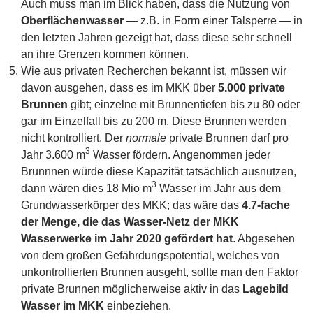
Auch muss man im Blick haben, dass die Nutzung von
Oberflächenwasser
— z.B. in Form einer Talsperre — in
den letzten Jahren gezeigt hat, dass diese sehr schnell
an ihre Grenzen kommen können.
Wie aus privaten Recherchen bekannt ist, müssen wir
davon ausgehen, dass es im MKK über
5.000 private
Brunnen
gibt; einzelne mit Brunnentiefen bis zu 80 oder
gar im Einzelfall bis zu 200 m. Diese Brunnen werden
nicht kontrolliert. Der
normale
private Brunnen darf pro
3
Jahr 3.600 m
Wasser fördern. Angenommen jeder
Brunnnen würde diese Kapazität tatsächlich ausnutzen,
3
dann wären dies 18 Mio m
Wasser im Jahr aus dem
Grundwasserkörper des MKK; das wäre das
4.7-fache
der Menge, die das Wasser-Netz der MKK
Wasserwerke im Jahr 2020 gefördert hat
. Abgesehen
von dem großen Gefährdungspotential, welches von
unkontrollierten Brunnen ausgeht, sollte man den Faktor
private Brunnen möglicherweise aktiv in das
Lagebild
Wasser im MKK
einbeziehen.