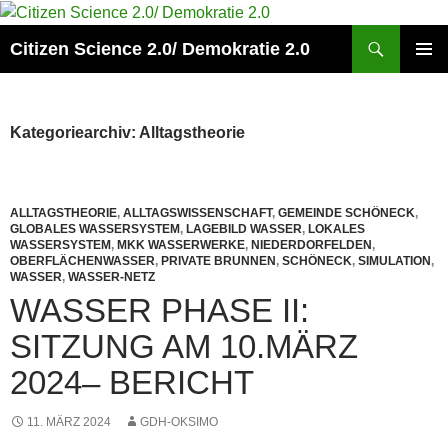
Zum
Inhalt
Suchen
Citizen Science 2.0/ Demokratie 2.0
springen
PRIMÄR
MENÜ
Kategoriearchiv: Alltagstheorie
ALLTAGSTHEORIE
,
ALLTAGSWISSENSCHAFT
,
GEMEINDE SCHÖNECK
,
GLOBALES WASSERSYSTEM
,
LAGEBILD WASSER
,
LOKALES
WASSERSYSTEM
,
MKK WASSERWERKE
,
NIEDERDORFELDEN
,
OBERFLÄCHENWASSER
,
PRIVATE BRUNNEN
,
SCHÖNECK
,
SIMULATION
,
WASSER
,
WASSER-NETZ
WASSER PHASE II:
SITZUNG AM 10.MÄRZ
2024– BERICHT
11. MÄRZ 2024
GDH-OKSIMO