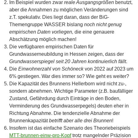
Im Beispiel wurden zwar
reale Ausgangsgrößen
benutzt,
aber die Annahmen zu möglichen Veränderungen sind
z.T. spekulativ. Dies liegt daran, dass der BiG-
Themengruppe WASSER bislang
noch nicht genug
empirischen Daten vorliegen,
die eine genauere
Abschätzung möglich machen!
Die verfügbaren empirischen Daten für
Grundwasserneubildung in Hessen zeigen, dass der
Grundwasserspiegel seit 20 Jahren kontinuierlich fällt
.
Die
Einwohnerzahl von Schöneck
von 2022 auf 2023 um
6% gestiegen. War dies immer so? Wie geht es weiter?
Die Kapazität des Brunnens Hellerborn wird nicht zu-,
sondern abnehmen. Wichtige Parameter (z.B. baufälliger
Zustand, Gefährdung durch Einträge in den Boden,
Verminderung des Grundwasserpegels) deuten eher in
Richtung Abnahme. Die tendenzielle Abnahme der
Brunnenkapazität
betrifft aber alle drei Brunnen
!
Insofern ist das einfache Szenario des Theoriebeispiels
MTT-brunnen-einw-pro-Kopf
trotz mangelnder Präzision