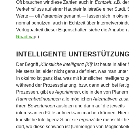
Oft brauchen wir diese Zahlen auch in
Echtzeit
, z.B. de
Verkehrsfluss auf einer Haupteinfallstraße einer Stadt.
Werte — oft
Parameter
genannt — lassen sich in oksi
normal benutzen, auch in Echtzeit über Internetverbind
Verfügbarkeit dieser Eigenschaften siehe die Angaben
Roadma
p.)
INTELLIGENTE UNTERSTÜTZUN
Der Begriff ‚
Künstliche Intelligenz [KI]‘
ist heute in aller
Meistens ist leider nicht genau definiert, was man unter 
In oksimo ist ganz klar, was mit künstlicher Intelligenz g
während der Prozessplanung, bzw. dann auch bei ferti
Prozessen, gibt es
Algorithmen
, die in den von Planern
Rahmenbedingungen
alle möglichen
Alternativen
zusa
ihren
Bewertungen
ausloten und dann auf die jeweils
interessanten Fälle aufmerksam machen können. Hier 
künstliche Intelligenz Sinn: sie
ergänzt
die menschliche 
dort, wo diese schwach ist (Unmengen von Möglichkeit