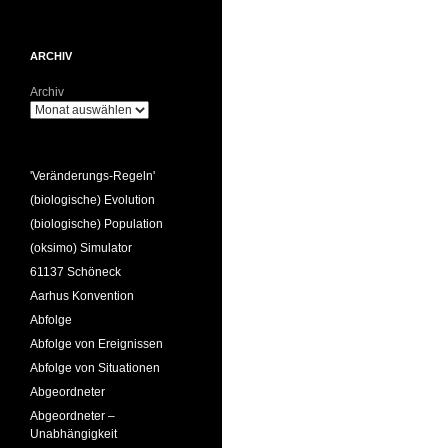
ARCHIV
Archiv
'Veränderungs-Regeln'
(biologische) Evolution
(biologische) Population
(oksimo) Simulator
61137 Schöneck
Aarhus Konvention
Abfolge
Abfolge von Ereignissen
Abfolge von Situationen
Abgeordneter
Abgeordneter –
Unabhängigkeit