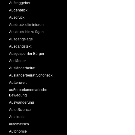
Auftraggeber
Augenblick
Ausdruck
Ausdruck eliminieren
Ausdruck hinzufügen
Ausgangslage
Ausgangstext
Ausgesperrter Bürger
Ausländer
Ausländerbeirat
Ausländerbeirat Schöneck
Außenwelt
außerparlamentarische
Bewegung
Auswanderung
Auto Science
Autokratie
automatisch
Autonomie