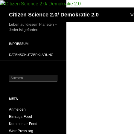
Zum
Inhalt
Suchen
Citizen Science 2.0/ Demokratie 2.0
W
springen
Leben auf diesem Planeten –
Jeder ist gefordert
IMPRESSUM
DATENSCHUTZERKLÄRUNG
Suchen
nach:
META
Anmelden
Eintrags-Feed
Kommentar-Feed
WordPress.org