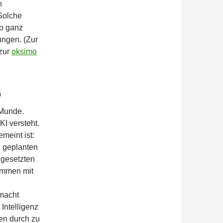
n
 Solche
mo ganz
ungen. (Zur
 zur
oksimo
G
 Munde.
KI versteht.
emeint ist:
g geplanten
 gesetzten
mmen mit
macht
Intelligenz
en durch zu