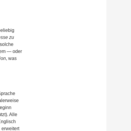
beliebig
sse zu
solche
nem — oder
ion
, was
Sprache
alerweise
Beginn
zt). Alle
Englisch
 erweitert