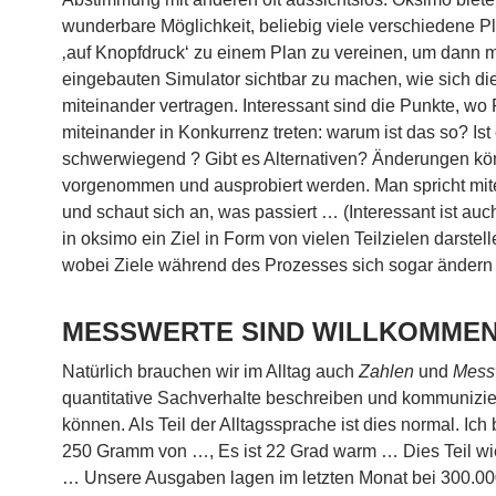
wunderbare Möglichkeit, beliebig viele verschiedene P
‚auf Knopfdruck‘ zu einem Plan zu vereinen, um dann 
eingebauten Simulator sichtbar zu machen, wie sich di
miteinander vertragen. Interessant sind die Punkte, wo
miteinander in Konkurrenz treten: warum ist das so? Ist
schwerwiegend ? Gibt es Alternativen? Änderungen kö
vorgenommen und ausprobiert werden. Man spricht mit
und schaut sich an, was passiert … (Interessant ist au
in oksimo ein Ziel in Form von vielen Teilzielen darstel
wobei Ziele während des Prozesses sich sogar ändern 
MESSWERTE SIND WILLKOMME
Natürlich brauchen wir im Alltag auch
Zahlen
und
Mess
quantitative Sachverhalte beschreiben und kommunizie
können. Als Teil der Alltagssprache ist dies normal. Ich
250 Gramm von …, Es ist 22 Grad warm … Dies Teil wi
… Unsere Ausgaben lagen im letzten Monat bei 300.0