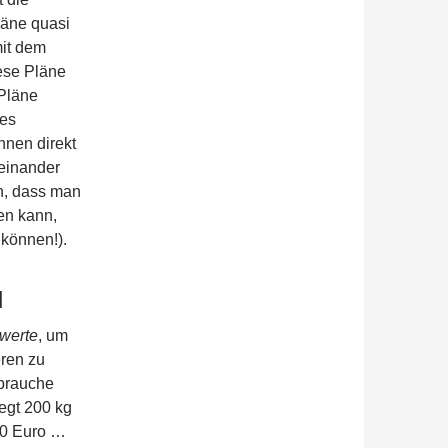
läne quasi
mit dem
ese Pläne
 Pläne
 es
nnen direkt
einander
ch, dass man
len kann,
können!).
N
werte
, um
ren zu
 brauche
egt 200 kg
00 Euro …