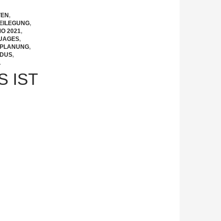
VEN
,
EILEGUNG
,
O 2021
,
GUAGES
,
PLANUNG
,
ODUS
,
L
 IST