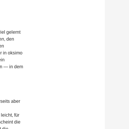
el gelernt
en
, den
en
er in oksimo
ein
en — in dem
seits aber
eicht, für
scheint die
 die