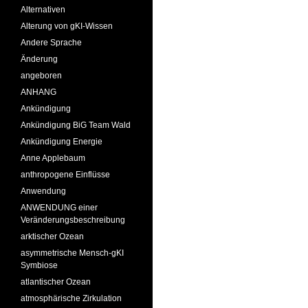
Alternativen
Alterung von gKI-Wissen
Andere Sprache
Änderung
angeboren
ANHANG
Ankündigung
Ankündigung BiG Team Wald
Ankündigung Energie
Anne Applebaum
anthropogene Einflüsse
Anwendung
ANWENDUNG einer
Veränderungsbeschreibung
arktischer Ozean
asymmetrische Mensch-gKI
Symbiose
atlantischer Ozean
atmosphärische Zirkulation