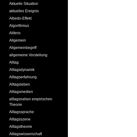
Aktuelle Situation
aktuelles Ereignis
Albedo-Effekt
Algorithmus
Aliferis
Allgemein
Allgemeinbegriff
allgemeine Vorstellung
Alltag
Alltagsdynamik
Alltagserfahrung
Alltagsleben
Alltagsmedien
alltagsnahen empirischen
Theorie
Alltagssprache
Alltagsszene
Alltagstheorie
Alltagswissenschaft