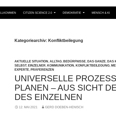
ILLKOMMEN
CITIZEN SCIENCE 2.0
DEMOKRATIE
MENSCH & KI
Kategoriearchiv: Konfliktbeilegung
AKTUELLE SITUATION
,
ALLTAG
,
BEDÜRFNISSE
,
DAS GANZE
,
DAS 
SELBST
,
EINZELNER
,
KOMMUNIKATION
,
KONFLIKTBEILEGUNG
,
ME
EXPERTE
,
PRÄFERENZEN
UNIVERSELLE PROZES
PLANEN – AUS SICHT D
DES EINZELNEN
12. MAI 2021
GERD DOEBEN-HENISCH