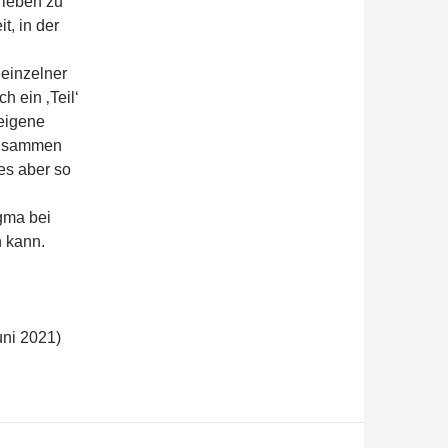
 leben zu
t, in der
einzelner
h ein ‚Teil‘
 eigene
‚zusammen
 es aber so
gma bei
n kann.
uni 2021)