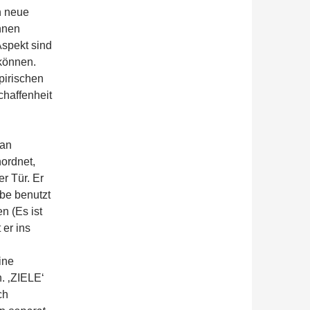
h neue
nnen
Aspekt sind
 können.
pirischen
chaffenheit
man
ordnet,
r Tür. Er
be benutzt
en (Es ist
 er ins
ine
. ‚ZIELE‘
ch