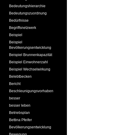
Bedeutungshierarchie
Bedeutungszuordnung
Bedürfnisse
Begriffsnetzwerk
Beispiel
Beispiel
Bevölkerungsentwicklung
Beispiel Brunnenkapazität
Beispiel Einwohnerzahl
Beispiel Wechselwirkung
Belebtbecken
Bericht
Beschleunigungsvorhaben
besser
besser leben
Betriebsplan
Bettina Pfeifer
Bevölkerungsentwicklung
Bewegung