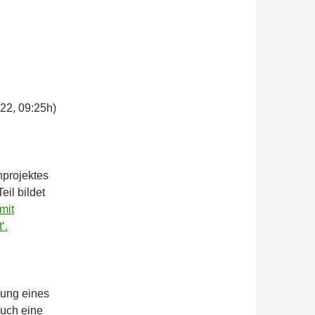
22, 09:25h)
projektes
eil bildet
mit
‘.
bung eines
auch eine