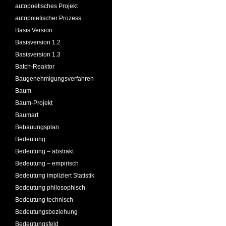
autopoetisches Projekt
autopoietischer Prozess
Basis Version
Basisversion 1.2
Basisversion 1.3
Batch-Reaktor
Baugenehmigungsverfahren
Baum
Baum-Projekt
Baumart
Bebauungsplan
Bedeutung
Bedeutung – abstrakt
Bedeutung – empirisch
Bedeutung impliziert Statistik
Bedeutung philosophisch
Bedeutung technisch
Bedeutungsbeziehung
Bedeutungsfeld