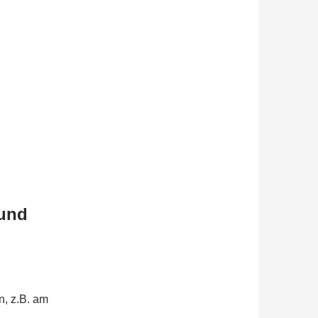
 und
n, z.B. am