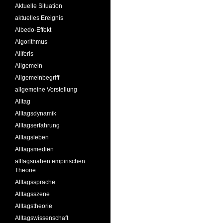
Aktuelle Situation
aktuelles Ereignis
Albedo-Effekt
Algorithmus
Aliferis
Allgemein
Allgemeinbegriff
allgemeine Vorstellung
Alltag
Alltagsdynamik
Alltagserfahrung
Alltagsleben
Alltagsmedien
alltagsnahen empirischen
Theorie
Alltagssprache
Alltagsszene
Alltagstheorie
Alltagswissenschaft