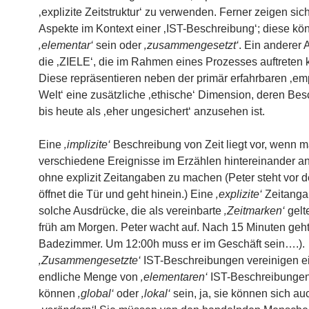
‚explizite Zeitstruktur‘ zu verwenden. Ferner zeigen sic
Aspekte im Kontext einer ‚IST-Beschreibung‘; diese kö
‚elementar‘
sein oder
‚zusammengesetzt‘
. Ein anderer 
die ‚ZIELE‘, die im Rahmen eines Prozesses auftreten
Diese repräsentieren neben der primär erfahrbaren ‚em
Welt‘ eine zusätzliche ‚ethische‘ Dimension, deren Bes
bis heute als ‚eher ungesichert‘ anzusehen ist.
Eine
‚implizite‘
Beschreibung von Zeit liegt vor, wenn 
verschiedene Ereignisse im Erzählen hintereinander an
ohne explizit Zeitangaben zu machen (Peter steht vor de
öffnet die Tür und geht hinein.) Eine
‚explizite‘
Zeitanga
solche Ausdrücke, die als vereinbarte
‚Zeitmarken‘
gelt
früh am Morgen. Peter wacht auf. Nach 15 Minuten geht
Badezimmer. Um 12:00h muss er im Geschäft sein….).
‚Zusammengesetzte‘
IST-Beschreibungen vereinigen e
endliche Menge von
‚elementaren‘
IST-Beschreibungen
können
‚global‘
oder
‚lokal‘
sein, ja, sie können sich au