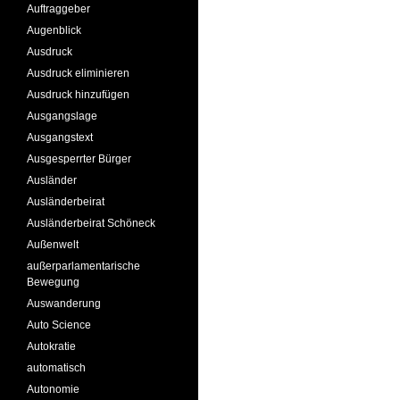
Auftraggeber
Augenblick
Ausdruck
Ausdruck eliminieren
Ausdruck hinzufügen
Ausgangslage
Ausgangstext
Ausgesperrter Bürger
Ausländer
Ausländerbeirat
Ausländerbeirat Schöneck
Außenwelt
außerparlamentarische
Bewegung
Auswanderung
Auto Science
Autokratie
automatisch
Autonomie