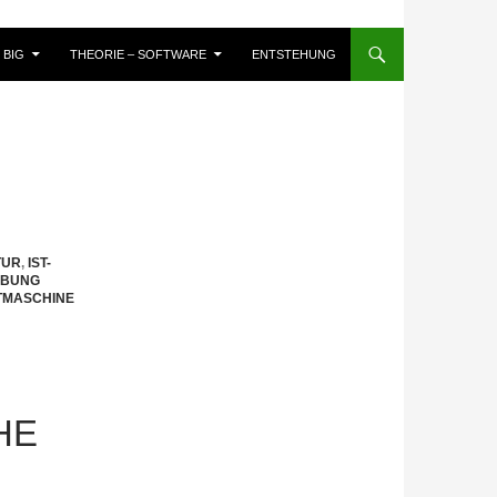
BIG
THEORIE – SOFTWARE
ENTSTEHUNG
TUR
,
IST-
IBUNG
TMASCHINE
HE