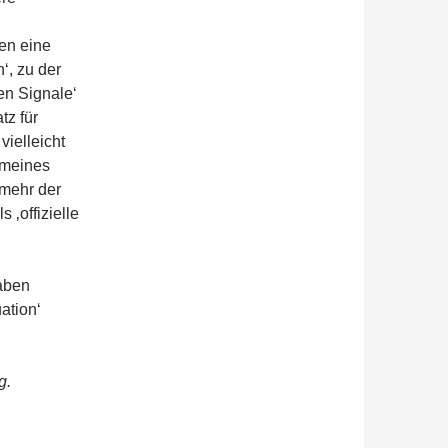
sen eine
‘, zu der
en Signale‘
tz für
vielleicht
 meines
 mehr der
 ‚offizielle
gaben
ation‘
g.