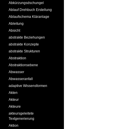
Abkürzungsdschungel
Ablauf Drehbuch Erstellung
Ablaufschema Kläranlage
Ableitung
Absicht
abstrakte Beziehungen
abstrakte Konzepte
abstrakte Strukturen
Abstraktion
Abstraktionsebene
Abwasser
Abwasseranfall
adaptive Wissensformen
Akten
Akteur
Akteure
akteursgeleitete
Textgenerierung
Aktion