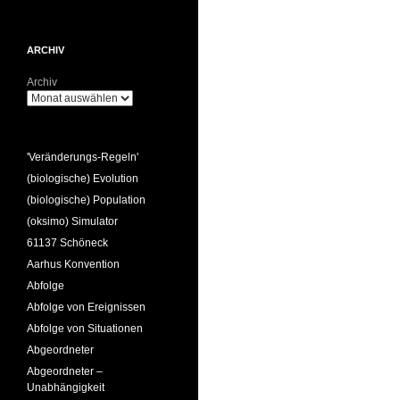
ARCHIV
Archiv
'Veränderungs-Regeln'
(biologische) Evolution
(biologische) Population
(oksimo) Simulator
61137 Schöneck
Aarhus Konvention
Abfolge
Abfolge von Ereignissen
Abfolge von Situationen
Abgeordneter
Abgeordneter –
Unabhängigkeit