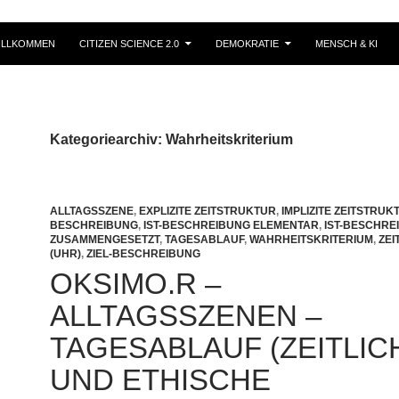
ILLKOMMEN
CITIZEN SCIENCE 2.0
DEMOKRATIE
MENSCH & KI
Kategoriearchiv: Wahrheitskriterium
ALLTAGSSZENE
,
EXPLIZITE ZEITSTRUKTUR
,
IMPLIZITE ZEITSTRUK
BESCHREIBUNG
,
IST-BESCHREIBUNG ELEMENTAR
,
IST-BESCHRE
ZUSAMMENGESETZT
,
TAGESABLAUF
,
WAHRHEITSKRITERIUM
,
ZEI
(UHR)
,
ZIEL-BESCHREIBUNG
OKSIMO.R –
ALLTAGSSZENEN –
TAGESABLAUF (ZEITLIC
UND ETHISCHE