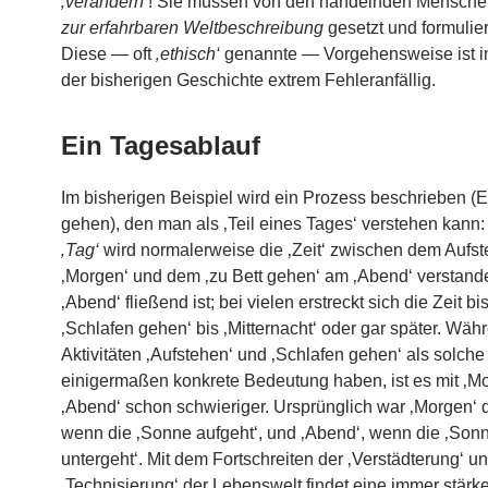
‚verändern‘
! Sie müssen von den handelnden Mensch
zur erfahrbaren Weltbeschreibung
gesetzt und formulie
Diese — oft
‚ethisch‘
genannte — Vorgehensweise ist i
der bisherigen Geschichte extrem Fehleranfällig.
Ein Tagesablauf
Im bisherigen Beispiel wird ein Prozess beschrieben (
gehen), den man als ‚Teil eines Tages‘ verstehen kann: 
‚Tag‘
wird normalerweise die ‚Zeit‘ zwischen dem Aufs
‚Morgen‘ und dem ‚zu Bett gehen‘ am ‚Abend‘ verstand
‚Abend‘ fließend ist; bei vielen erstreckt sich die Zeit b
‚Schlafen gehen‘ bis ‚Mitternacht‘ oder gar später. Wäh
Aktivitäten ‚Aufstehen‘ und ‚Schlafen gehen‘ als solche
einigermaßen konkrete Bedeutung haben, ist es mit ‚M
‚Abend‘ schon schwieriger. Ursprünglich war ‚Morgen‘ d
wenn die ‚Sonne aufgeht‘, und ‚Abend‘, wenn die ‚Son
untergeht‘. Mit dem Fortschreiten der ‚Verstädterung‘ u
‚Technisierung‘ der Lebenswelt findet eine immer stärk