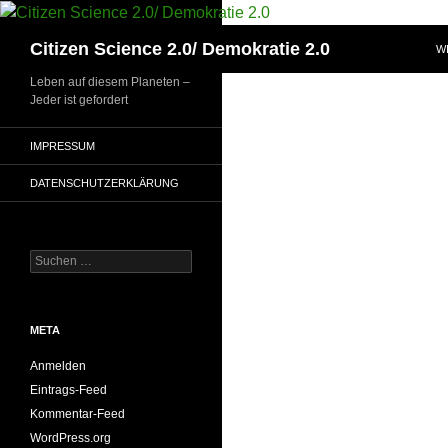
Zum
Inhalt
Suchen
Citizen Science 2.0/ Demokratie 2.0
W
springen
Leben auf diesem Planeten –
Jeder ist gefordert
IMPRESSUM
DATENSCHUTZERKLÄRUNG
Suchen
nach:
META
Anmelden
Eintrags-Feed
Kommentar-Feed
WordPress.org