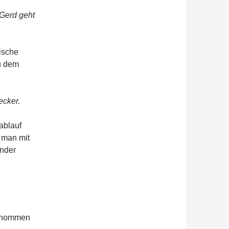
 Gerd geht
ische
u dem
ecker.
ablauf
 man mit
ander
genommen