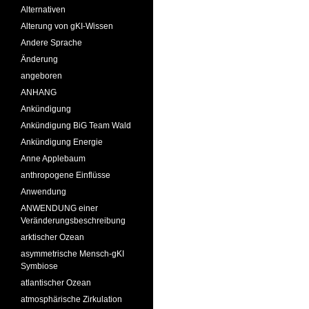
Alternativen
Alterung von gKI-Wissen
Andere Sprache
Änderung
angeboren
ANHANG
Ankündigung
Ankündigung BiG Team Wald
Ankündigung Energie
Anne Applebaum
anthropogene Einflüsse
Anwendung
ANWENDUNG einer
Veränderungsbeschreibung
arktischer Ozean
asymmetrische Mensch-gKI
Symbiose
atlantischer Ozean
atmosphärische Zirkulation