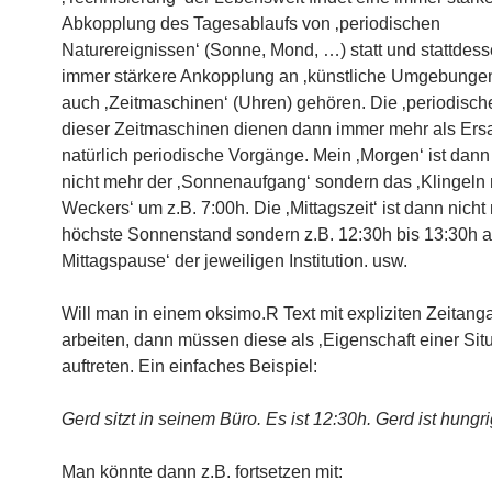
Abkopplung des Tagesablaufs von ‚periodischen
Naturereignissen‘ (Sonne, Mond, …) statt und stattdes
immer stärkere Ankopplung an ‚künstliche Umgebungen
auch ‚Zeitmaschinen‘ (Uhren) gehören. Die ‚periodisch
dieser Zeitmaschinen dienen dann immer mehr als Ersa
natürlich periodische Vorgänge. Mein ‚Morgen‘ ist dann 
nicht mehr der ‚Sonnenaufgang‘ sondern das ‚Klingeln
Weckers‘ um z.B. 7:00h. Die ‚Mittagszeit‘ ist dann nicht
höchste Sonnenstand sondern z.B. 12:30h bis 13:30h als
Mittagspause‘ der jeweiligen Institution. usw.
Will man in einem oksimo.R Text mit expliziten Zeitan
arbeiten, dann müssen diese als ‚Eigenschaft einer Situ
auftreten. Ein einfaches Beispiel:
Gerd sitzt in seinem Büro. Es ist 12:30h. Gerd ist hungri
Man könnte dann z.B. fortsetzen mit: