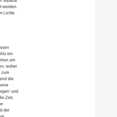
en
separat
rt werden.
m Lichte
Essen
Als ein
tehen am
en, wobei
is zum
rend die
 eine
orgen‘ und
ie Zeit,
ne
nd der
ere