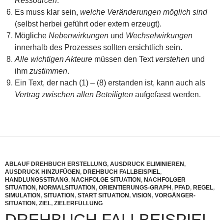
Ressourcen
.
Es muss klar sein,
welche Veränderungen möglich sind
(selbst herbei geführt oder extern erzeugt).
Mögliche
Nebenwirkungen
und
Wechselwirkungen
innerhalb des Prozesses sollten ersichtlich sein.
Alle wichtigen Akteure
müssen den Text
verstehen
und
ihm
zustimmen
.
Ein Text, der nach (1) – (8) erstanden ist, kann auch als
Vertrag zwischen allen Beteiligten
aufgefasst werden.
ABLAUF DREHBUCH ERSTELLUNG
,
AUSDRUCK ELIMINIEREN
,
AUSDRUCK HINZUFÜGEN
,
DREHBUCH FALLBEISPIEL
,
HANDLUNGSSTRANG
,
NACHFOLGE SITUATION
,
NACHFOLGER
SITUATION
,
NORMALSITUATION
,
ORIENTIERUNGS-GRAPH
,
PFAD
,
REGEL
,
SIMULATION
,
SITUATION
,
START SITUATION
,
VISION
,
VORGÄNGER-
SITUATION
,
ZIEL
,
ZIELERFÜLLUNG
DREHBUCH FALLBEISPIEL