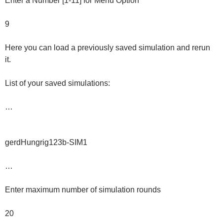
Enter a Number [1-11] for Menu Option
9
Here you can load a previously saved simulation and rerun
it.
List of your saved simulations:
…
gerdHungrig123b-SIM1
…
Enter maximum number of simulation rounds
20