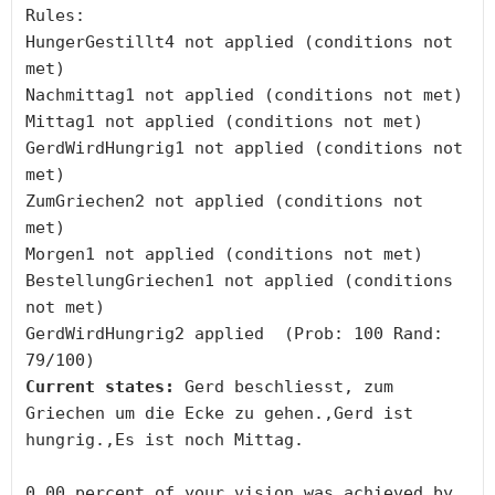
Rules:

HungerGestillt4 not applied (conditions not 
met)

Nachmittag1 not applied (conditions not met)

Mittag1 not applied (conditions not met)

GerdWirdHungrig1 not applied (conditions not 
met)

ZumGriechen2 not applied (conditions not 
met)

Morgen1 not applied (conditions not met)

BestellungGriechen1 not applied (conditions 
not met)

GerdWirdHungrig2 applied  (Prob: 100 Rand: 
Current states:
 Gerd beschliesst, zum 
Griechen um die Ecke zu gehen.,Gerd ist 
hungrig.,Es ist noch Mittag.

0.00 percent of your vision was achieved by 