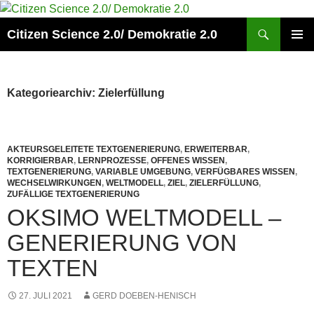
Zum
Inhalt
Suchen
Citizen Science 2.0/ Demokratie 2.0
springen
PRIMÄR
MENÜ
Kategoriearchiv: Zielerfüllung
AKTEURSGELEITETE TEXTGENERIERUNG
,
ERWEITERBAR
,
KORRIGIERBAR
,
LERNPROZESSE
,
OFFENES WISSEN
,
TEXTGENERIERUNG
,
VARIABLE UMGEBUNG
,
VERFÜGBARES WISSEN
,
WECHSELWIRKUNGEN
,
WELTMODELL
,
ZIEL
,
ZIELERFÜLLUNG
,
ZUFÄLLIGE TEXTGENERIERUNG
OKSIMO WELTMODELL –
GENERIERUNG VON
TEXTEN
27. JULI 2021
GERD DOEBEN-HENISCH