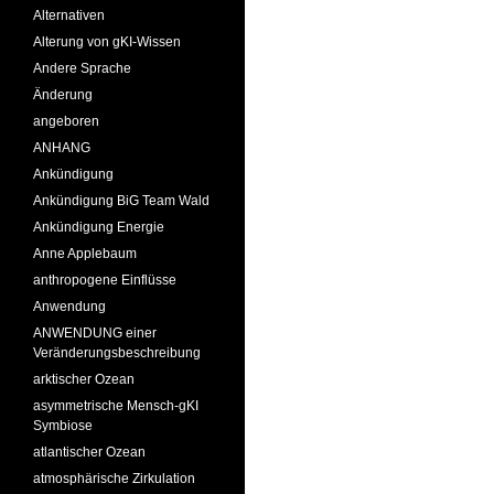
Alternativen
Alterung von gKI-Wissen
Andere Sprache
Änderung
angeboren
ANHANG
Ankündigung
Ankündigung BiG Team Wald
Ankündigung Energie
Anne Applebaum
anthropogene Einflüsse
Anwendung
ANWENDUNG einer
Veränderungsbeschreibung
arktischer Ozean
asymmetrische Mensch-gKI
Symbiose
atlantischer Ozean
atmosphärische Zirkulation