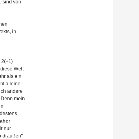
, sind von
chen
xts, in
 2(+1)
 diese Welt
hr als ein
ht alleine
uch andere
s. Denn mein
in
ndestens
daher
ir nur
da draußen“