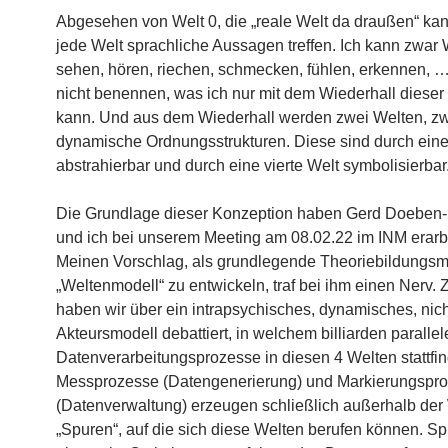
Abgesehen von Welt 0, die „reale Welt da draußen“ kan
jede Welt sprachliche Aussagen treffen. Ich kann zwar 
sehen, hören, riechen, schmecken, fühlen, erkennen, …
nicht benennen, was ich nur mit dem Wiederhall dieser 
kann. Und aus dem Wiederhall werden zwei Welten, z
dynamische Ordnungsstrukturen. Diese sind durch eine 
abstrahierbar und durch eine vierte Welt symbolisierbar
Die Grundlage dieser Konzeption haben Gerd Doeben
und ich bei unserem Meeting am 08.02.22 im INM erarbe
Meinen Vorschlag, als grundlegende Theoriebildungsm
„Weltenmodell“ zu entwickeln, traf bei ihm einen Nerv
haben wir über ein intrapsychisches, dynamisches, nich
Akteursmodell debattiert, in welchem billiarden parallel
Datenverarbeitungsprozesse in diesen 4 Welten stattfi
Messprozesse (Datengenerierung) und Markierungspr
(Datenverwaltung) erzeugen schließlich außerhalb der
„Spuren“, auf die sich diese Welten berufen können. Sp