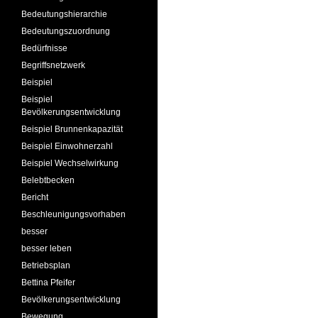
Bedeutungshierarchie
Bedeutungszuordnung
Bedürfnisse
Begriffsnetzwerk
Beispiel
Beispiel
Bevölkerungsentwicklung
Beispiel Brunnenkapazität
Beispiel Einwohnerzahl
Beispiel Wechselwirkung
Belebtbecken
Bericht
Beschleunigungsvorhaben
besser
besser leben
Betriebsplan
Bettina Pfeifer
Bevölkerungsentwicklung
Bewegung