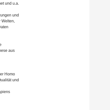
t und u.a.
erungen und
 Welten,
Daten
e
hese aus
 der Homo
ualität und
apiens