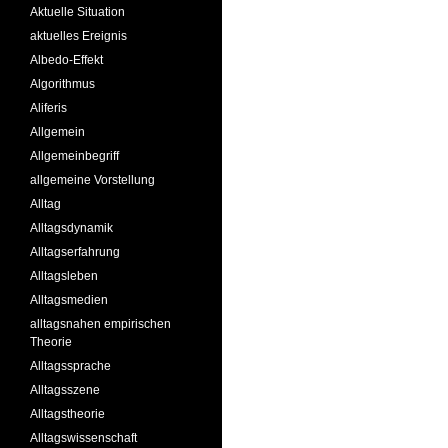
Aktuelle Situation
aktuelles Ereignis
Albedo-Effekt
Algorithmus
Aliferis
Allgemein
Allgemeinbegriff
allgemeine Vorstellung
Alltag
Alltagsdynamik
Alltagserfahrung
Alltagsleben
Alltagsmedien
alltagsnahen empirischen
Theorie
Alltagssprache
Alltagsszene
Alltagstheorie
Alltagswissenschaft