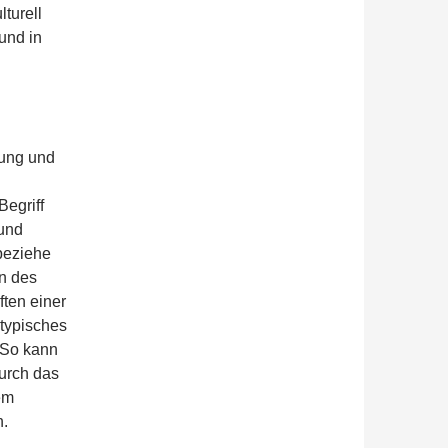
lturell
 und in
tung und
Begriff
 und
beziehe
en des
ten einer
 typisches
 So kann
urch das
em
n.