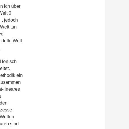
n ich über
Welt 0
 , jedoch
Welt tun
wei
dritte Welt
.
-Henisch
itet.
ethodik ein
. Zusammen
t-lineares
e
nden.
ozesse
 Welten
uren sind