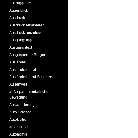
Auftraggeber
Augenblick
Ausdruck
Ausdruck eliminieren
Ausdruck hinzufügen
Ausgangslage
Ausgangstext
Ausgesperrter Bürger
Ausländer
Ausländerbeirat
Ausländerbeirat Schöneck
Außenwelt
außerparlamentarische
Bewegung
Auswanderung
Auto Science
Autokratie
automatisch
Autonomie