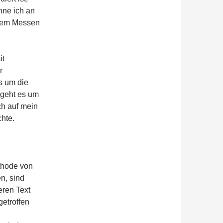
inne ich an
 dem Messen
it
r
s um die
r geht es um
ch auf mein
hte.
ethode von
n, sind
eren Text
etroffen