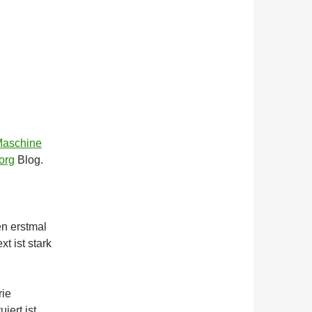
Maschine
org
Blog.
n erstmal
t ist stark
rie
iert ist,