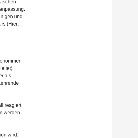
zwischen
uanpassung.
unigen und
rs (Hier:
ufgenommen
eitet).
r als
rkehrende
l reagiert
en werden
ion wird.