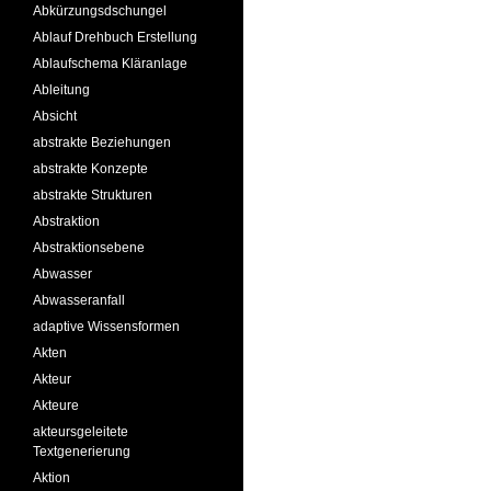
Abkürzungsdschungel
Ablauf Drehbuch Erstellung
Ablaufschema Kläranlage
Ableitung
Absicht
abstrakte Beziehungen
abstrakte Konzepte
abstrakte Strukturen
Abstraktion
Abstraktionsebene
Abwasser
Abwasseranfall
adaptive Wissensformen
Akten
Akteur
Akteure
akteursgeleitete
Textgenerierung
Aktion