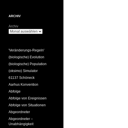
ARCHIV
Archiv
'Veränderungs-Regeln'
(biologische) Evolution
(biologische) Population
(oksimo) Simulator
61137 Schöneck
Aarhus Konvention
Abfolge
Abfolge von Ereignissen
Abfolge von Situationen
Abgeordneter
Abgeordneter –
Unabhängigkeit