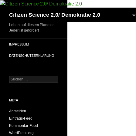
Zum
Inhalt
Suchen
Citizen Science 2.0/ Demokratie 2.0
W
springen
Leben auf diesem Planeten –
Jeder ist gefordert
IMPRESSUM
DATENSCHUTZERKLÄRUNG
Suchen
nach:
META
Anmelden
Eintrags-Feed
Kommentar-Feed
WordPress.org