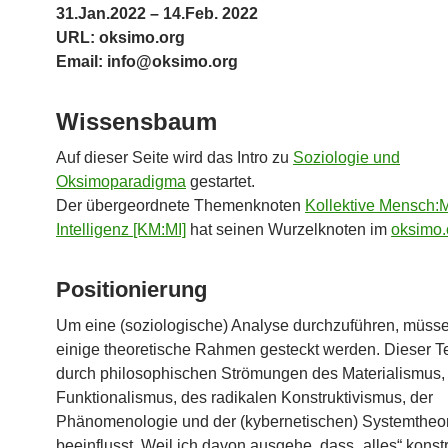
31.Jan.2022 – 14.Feb. 2022
URL: oksimo.org
Email: info@oksimo.org
Wissensbaum
Auf dieser Seite wird das Intro zu
Soziologie und
Oksimoparadigma
gestartet.
Der übergeordnete Themenknoten
Kollektive Mensch:
Intelligenz [KM:MI]
hat seinen Wurzelknoten im
oksimo.
Positionierung
Um eine (soziologische) Analyse durchzuführen, müsse
einige theoretische Rahmen gesteckt werden. Dieser Tex
durch philosophischen Strömungen des Materialismus,
Funktionalismus, des radikalen Konstruktivismus, der
Phänomenologie und der (kybernetischen) Systemtheo
beeinflusst. Weil ich davon ausgehe, dass „alles“ konstru