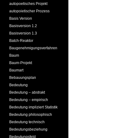
autopoetisches Projekt
autopoietischer Prozess
Basis Version
Basisversion 1.2
Basisversion 1.3
Batch-Reaktor
Baugenehmigungsverfahren
Baum
Baum-Projekt
Baumart
Bebauungsplan
Bedeutung
Bedeutung – abstrakt
Bedeutung – empirisch
Bedeutung impliziert Statistik
Bedeutung philosophisch
Bedeutung technisch
Bedeutungsbeziehung
Bedeutungsfeld