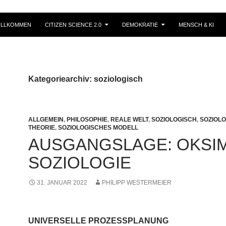
ILLKOMMEN
CITIZEN SCIENCE 2.0
DEMOKRATIE
MENSCH & KI
Kategoriearchiv: soziologisch
ALLGEMEIN
,
PHILOSOPHIE
,
REALE WELT
,
SOZIOLOGISCH
,
SOZIOL
THEORIE
,
SOZIOLOGISCHES MODELL
AUSGANGSLAGE: OKSIM
SOZIOLOGIE
31. JANUAR 2022
PHILIPP WESTERMEIER
UNIVERSELLE PROZESSPLANUNG