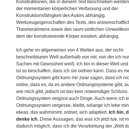
Konstruktionen, die in diesem Text beschrieben werden
der momentanen körperlichen Verfassung und der
Konstruktionsfähigkeit des Autors abhängig.
Werkzeugeigenschaften des Texts, des wissenschaftli
Theorierahmens sowie des raum-zeitlichen Umweltkonte
dem der konstruierende Körper existiert, abhängig.
Ich gehe im allgemeinen von 4 Welten aus, der nicht-
beschreibbaren Welt außerhalb von mir, von der ich nur
Sachen mit Gewissheit weiß: Ich bin in dieser Welt und
ist so beschaffen, dass ich sie ordnen kann. Dass es me
Ordnungssystem gibt kann mir zwar sagen, dass ich nic
ordne, dass es, da es andere Ordnungssysteme gibt, a
wie mich gibt, jedoch ist das kein notwendiger Schlus
Ordnungssystem vergisst auch Dinge. Auch wenn ich e
Ordnungssystem vergesse, bleibt, solange ich lebe mi
etwas, das wahrnimmt, ordnet, sich adaptiert.
Ich bin, 
denke ich.
Diese Aussagen, das was ich jetzt tue, ist m
dadurch möglich, dass ich die Verarbeitung der „Welt 