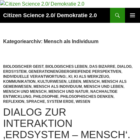
Zum
Inhalt
Suchen
Citizen Science 2.0/ Demokratie 2.0
springen
PRIMÄR
MENÜ
Kategoriearchiv: Mensch als Individuum
BIOLOGISCHER GEIST
,
BIOLOGISCHES LEBEN
,
DAS BIZARRE
,
DIALOG
,
ERDSYSTEM
,
GENERATIONENÜBERGREIFENDE PERSPEKTIVEN
,
INDIVIDUELLE VERANTWORTUNG:
,
KI
,
KI ALS WERKZEUG
,
KOMMUNIKATION
,
KULTURWESEN
,
LEBEN
,
MENSCH
,
MENSCH ALS
GEMEINWESEN
,
MENSCH ALS INDIVIDUUM
,
MENSCH UND LEBEN
,
MENSCH UND MENSCH
,
MENSCH UND NATUR
,
NACHHALTIGE
ENTWICKLUNG
,
PHILOSOPHIE
,
PHILOSOPHISCHES DENKEN
,
REFLEXION
,
SPRACHE
,
SYSTEM ERDE
,
WISSEN
DIALOG ZUR
INTERAKTION
‚ERDSYSTEM – MENSCH‘.