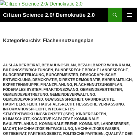
Zum
Inhalt
Suchen
Citizen Science 2.0/ Demokratie 2.0
springen
PRIMÄR
MENÜ
Kategoriearchiv: Flächennutzungsplan
AUSLÄNDERBEIRAT
,
BEBAUUNGSPLAN
,
BEZAHLBARER WOHNRAUM
,
BILDUNGSEINRICHTUNGEN
,
BUNDESRECHT BRICHT LANDESRECHT
,
BÜRGERBETEILIGUNG
,
BÜRGERMEISTER
,
DEMOGRAPHISCHE
ENTWICKLUNG
,
DEMOKRATIE
,
DIREKTE DEMOKRATIE
,
EHRENAMTLICH
,
EXPERTENGRUPPE
,
FINANZPLANUNG
,
FLÄCHENNUTZUNGSPLAN
,
FÖDERALES SYSTEM
,
FRAKTIONSZWANG
,
GEMEINDEVERTRETER
,
GEMEINDEVERTRETUNG
,
GEMEINDEVERWALTUNG
,
GEMEINDEVORSTAND
,
GEWISSENSFREIHEIT
,
GRUNDRECHTE
,
HAUPTBERUFLICH
,
HAUSHALTSRECHT
,
HESSISCHE VERFASSUNG
,
INFORMATIONSPFLICHT
,
INTEGRIERTES
STADTENTWICKLUNGSKONZEPT (ISEK)
,
KINDERGÄRTEN
,
KLIMASCHUTZ
,
KOGNITIVE KAPAZITÄT
,
KOMMUNALE
BAULEITPLANUNG
,
KOMMUNALE EBENE
,
KOMMUNE
,
LANDESEBENE
,
MACHT
,
NACHHALTIGE ENTWICKLUNG
,
NACHHALTIGES WISSEN
,
ORTSBEIRAT
,
PARTEIENGESETZ
,
POLITISCHE PARTEIEN
,
QUALITÄT DER