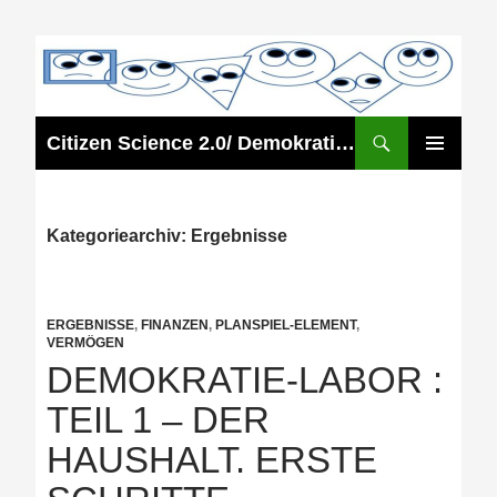
Zum
Inhalt
springen
Suchen
Citizen Science 2.0/ Demokratie 2.0
PRIMÄRES
MENÜ
Kategoriearchiv: Ergebnisse
ERGEBNISSE
,
FINANZEN
,
PLANSPIEL-ELEMENT
,
VERMÖGEN
DEMOKRATIE-LABOR :
TEIL 1 – DER
HAUSHALT. ERSTE