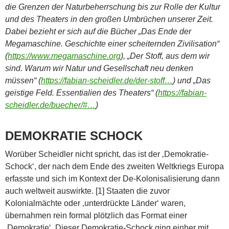
die Grenzen der Naturbeherrschung bis zur Rolle der Kultur
und des Theaters in den großen Umbrüchen unserer Zeit.
Dabei bezieht er sich auf die Bücher „Das Ende der
Megamaschine. Geschichte einer scheiternden Zivilisation“
(
https://www.megamaschine.org
), „Der Stoff, aus dem wir
sind. Warum wir Natur und Gesellschaft neu denken
müssen“ (
https://fabian-scheidler.de/der-stoff…
) und „Das
geistige Feld. Essentialien des Theaters“ (
https://fabian-
scheidler.de/buecher/#…
)
DEMOKRATIE SCHOCK
Worüber Scheidler nicht spricht, das ist der ‚Demokratie-
Schock‘, der nach dem Ende des zweiten Weltkriegs Europa
erfasste und sich im Kontext der De-Kolonisalisierung dann
auch weltweit auswirkte. [1] Staaten die zuvor
Kolonialmächte oder ‚unterdrückte Länder‘ waren,
übernahmen rein formal plötzlich das Format einer
‚Demokratie‘. Dieser Demokratie-Schock ging einher mit