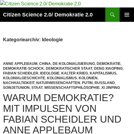
Zum
Inhalt
Suchen
Citizen Science 2.0/ Demokratie 2.0
springen
PRIMÄR
MENÜ
Kategoriearchiv: Ideologie
ANNE APPLEBAUM
,
CHINA
,
DE-KOLONIALISIERUNG
,
DEMOKRATIE
,
DEMOKRATIE-SCHOCK
,
DEMOKRATISCHER STAAT
,
DENG XIAOPING
,
FABIAN SCHEIDLER
,
IDEOLOGIE
,
KALTER KRIEG
,
KAPITALISMUS
,
KOLONIALGESCHICHTE
,
KOLONIALISMUS
,
KOLONIEN
,
NACHHALTIGKEIT
,
NATURWISSENCHAFTEN
,
PUTIN
,
RUSSLAND
,
SOWJETUNION
,
STAAT
,
WISSENSCHAFTSPHILOSOPHIE
,
XI JINPING
WARUM DEMOKRATIE?
MIT IMPULSEN VON
FABIAN SCHEIDLER UND
ANNE APPLEBAUM