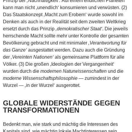
Prinzip der
‚Nachhaltigkeit‘.
Auf einem endlichen Planeten
kann man nicht ‚unendlich‘ konsumieren und verwüsten. (2)
Das Staatskonzept ‚Macht zum Erobern‘ wurde sowohl im
Denken als auch in der Realität seit dem zweiten Weltkrieg
ersetzt durch das Prinzip
‚demokratischer Staat‘
. Die jeweils
herrschende Macht sollte mehr unter Kontrolle der gesamten
Bevölkerung gebracht und mit minimaler
‚Verantwortung für
das Ganze‘
ausgestattet werden. Dazu auch die Gründung
der
‚Vereinten Nationen‘
als gemeinsame Plattform für alle
Völker. (3) Die großen ‚Ideologien der Vergangenheit‘
wurden durch die
modernen Naturwissenschaften
und die
moderne Wissenschaftsphilosophie
— zumindest in der
Wurzel — ‚in der Wurzel‘ ausgerottet.
GLOBALE WIDERSTÄNDE GEGEN
TRANSFORMATIONEN
Bedenkt man, wie stark und mächtig die Interessen des
Kapitals sind, wie mächtig lokale Machtinteressen sein