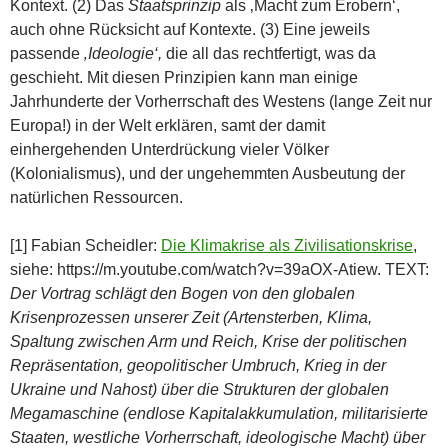
Kontext. (2) Das
Staatsprinzip
als ‚Macht zum Erobern‘,
auch ohne Rücksicht auf Kontexte. (3) Eine jeweils
passende
‚Ideologie‘,
die all das rechtfertigt, was da
geschieht. Mit diesen Prinzipien kann man einige
Jahrhunderte der Vorherrschaft des Westens (lange Zeit nur
Europa!) in der Welt erklären, samt der damit
einhergehenden Unterdrückung vieler Völker
(Kolonialismus), und der ungehemmten Ausbeutung der
natürlichen Ressourcen.
[1] Fabian Scheidler:
Die Klimakrise als Zivilisationskrise
,
siehe: https://m.youtube.com/watch?v=39aOX-Atiew. TEXT:
Der Vortrag schlägt den Bogen von den globalen
Krisenprozessen unserer Zeit (Artensterben, Klima,
Spaltung zwischen Arm und Reich, Krise der politischen
Repräsentation, geopolitischer Umbruch, Krieg in der
Ukraine und Nahost) über die Strukturen der globalen
Megamaschine (endlose Kapitalakkumulation, militarisierte
Staaten, westliche Vorherrschaft, ideologische Macht) über