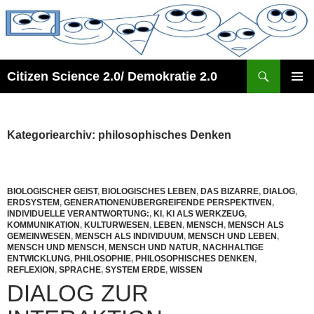
Zum
Inhalt
springen
Suchen
Citizen Science 2.0/ Demokratie 2.0
PRIMÄR
MENÜ
Kategoriearchiv: philosophisches Denken
BIOLOGISCHER GEIST
,
BIOLOGISCHES LEBEN
,
DAS BIZARRE
,
DIALOG
,
ERDSYSTEM
,
GENERATIONENÜBERGREIFENDE PERSPEKTIVEN
,
INDIVIDUELLE VERANTWORTUNG:
,
KI
,
KI ALS WERKZEUG
,
KOMMUNIKATION
,
KULTURWESEN
,
LEBEN
,
MENSCH
,
MENSCH ALS
GEMEINWESEN
,
MENSCH ALS INDIVIDUUM
,
MENSCH UND LEBEN
,
MENSCH UND MENSCH
,
MENSCH UND NATUR
,
NACHHALTIGE
ENTWICKLUNG
,
PHILOSOPHIE
,
PHILOSOPHISCHES DENKEN
,
REFLEXION
,
SPRACHE
,
SYSTEM ERDE
,
WISSEN
DIALOG ZUR