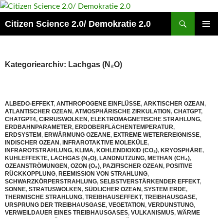
Zum
Inhalt
Suchen
Citizen Science 2.0/ Demokratie 2.0
springen
PRIMÄR
MENÜ
Kategoriearchiv: Lachgas (N₂O)
ALBEDO-EFFEKT
,
ANTHROPOGENE EINFLÜSSE
,
ARKTISCHER OZEAN
,
ATLANTISCHER OZEAN
,
ATMOSPHÄRISCHE ZIRKULATION
,
CHATGPT
,
CHATGPT4
,
CIRRUSWOLKEN
,
ELEKTROMAGNETISCHE STRAHLUNG
,
ERDBAHNPARAMETER
,
ERDOBERFLÄCHENTEMPERATUR
,
ERDSYSTEM
,
ERWÄRMUNG OZEANE
,
EXTREME WETEREREIGNISSE
,
INDISCHER OZEAN
,
INFRAROTAKTIVE MOLEKÜLE
,
INFRAROTSTRAHLUNG
,
KLIMA
,
KOHLENDIOXID (CO₂)
,
KRYOSPHÄRE
,
KÜHLEFFEKTE
,
LACHGAS (N₂O)
,
LANDNUTZUNG
,
METHAN (CH₄)
,
OZEANSTRÖMUNGEN
,
OZON (O₃)
,
PAZIFISCHER OZEAN
,
POSITIVE
RÜCKKOPPLUNG
,
REEMISSION VON STRAHLUNG
,
SCHWARZKÖRPERSTRAHLUNG
,
SELBSTVERSTÄRKENDER EFFEKT
,
SONNE
,
STRATUSWOLKEN
,
SÜDLICHER OZEAN
,
SYSTEM ERDE
,
THERMISCHE STRAHLUNG
,
TREIBHAUSEFFEKT
,
TREIBHAUSGASE
,
URSPRUNG DER TREIBHAUSGASE
,
VEGETATION
,
VERDUNSTUNG
,
VERWEILDAUER EINES TREIBHAUSGASES
,
VULKANISMUS
,
WÄRME