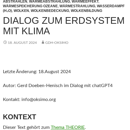
ABSTRAHLEN
,
WÄRMEABSTRAHLUNG
,
WÄRMEEFFEKT
,
WÄRMESPEICHERUNG OZEANE
,
WÄRMESTRAHLUNG
,
WASSERDAMPF
(H₂O)
,
WOLKEN
,
WOLKENBEDECKUNG
,
WOLKENBILDUNG
DIALOG ZUM ERDSYSTEM
MIT KLIMA
18. AUGUST 2024
GDH-OKSIMO
Letzte Änderung: 18.August 2024
Autor: Gerd Doeben-Henisch im Dialog mit chatGPT4
Kontakt: info@oksimo.org
KONTEXT
Dieser Text gehört zum
Thema THEORIE
.