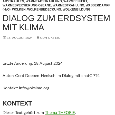
ABSTRAHLEN
,
WÄRMEABSTRAHLUNG
,
WÄRMEEFFEKT
,
WÄRMESPEICHERUNG OZEANE
,
WÄRMESTRAHLUNG
,
WASSERDAMPF
(H₂O)
,
WOLKEN
,
WOLKENBEDECKUNG
,
WOLKENBILDUNG
DIALOG ZUM ERDSYSTEM
MIT KLIMA
18. AUGUST 2024
GDH-OKSIMO
Letzte Änderung: 18.August 2024
Autor: Gerd Doeben-Henisch im Dialog mit chatGPT4
Kontakt: info@oksimo.org
KONTEXT
Dieser Text gehört zum
Thema THEORIE
.