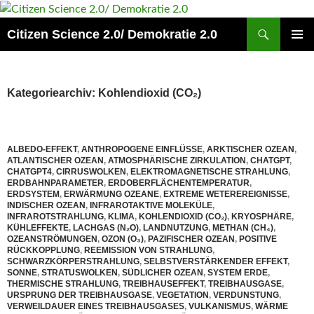
Zum
Inhalt
Suchen
Citizen Science 2.0/ Demokratie 2.0
springen
PRIMÄR
MENÜ
Kategoriearchiv: Kohlendioxid (CO₂)
ALBEDO-EFFEKT
,
ANTHROPOGENE EINFLÜSSE
,
ARKTISCHER OZEAN
,
ATLANTISCHER OZEAN
,
ATMOSPHÄRISCHE ZIRKULATION
,
CHATGPT
,
CHATGPT4
,
CIRRUSWOLKEN
,
ELEKTROMAGNETISCHE STRAHLUNG
,
ERDBAHNPARAMETER
,
ERDOBERFLÄCHENTEMPERATUR
,
ERDSYSTEM
,
ERWÄRMUNG OZEANE
,
EXTREME WETEREREIGNISSE
,
INDISCHER OZEAN
,
INFRAROTAKTIVE MOLEKÜLE
,
INFRAROTSTRAHLUNG
,
KLIMA
,
KOHLENDIOXID (CO₂)
,
KRYOSPHÄRE
,
KÜHLEFFEKTE
,
LACHGAS (N₂O)
,
LANDNUTZUNG
,
METHAN (CH₄)
,
OZEANSTRÖMUNGEN
,
OZON (O₃)
,
PAZIFISCHER OZEAN
,
POSITIVE
RÜCKKOPPLUNG
,
REEMISSION VON STRAHLUNG
,
SCHWARZKÖRPERSTRAHLUNG
,
SELBSTVERSTÄRKENDER EFFEKT
,
SONNE
,
STRATUSWOLKEN
,
SÜDLICHER OZEAN
,
SYSTEM ERDE
,
THERMISCHE STRAHLUNG
,
TREIBHAUSEFFEKT
,
TREIBHAUSGASE
,
URSPRUNG DER TREIBHAUSGASE
,
VEGETATION
,
VERDUNSTUNG
,
VERWEILDAUER EINES TREIBHAUSGASES
,
VULKANISMUS
,
WÄRME